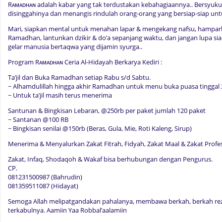
Rᴀᴍᴀᴅʜᴀɴ adalah kabar yang tak terdustakan kebahagiaannya.. Bersyuku
disinggahinya dan menangis rindulah orang-orang yang bersiap-siap unt
Mari, siapkan mental untuk menahan lapar & mengekang nafsu, hampa
Ramadhan, lantunkan dzikir & do’a sepanjang waktu, dan jangan lupa si
gelar manusia bertaqwa yang dijamin syurga..
Program Rᴀᴍᴀᴅʜᴀɴ Ceria Al-Hidayah Berkarya Kediri :
Ta’jil dan Buka Ramadhan setiap Rabu s/d Sabtu.
~ Alhamdulillah hingga akhir Ramadhan untuk menu buka puasa tinggal 2
~ Untuk ta’jil masih terus menerima
Santunan & Bingkisan Lebaran, @250rb per paket jumlah 120 paket
~ Santanan @100 RB
~ Bingkisan senilai @150rb (Beras, Gula, Mie, Roti Kaleng, Sirup)
Menerima & Menyalurkan Zakat Fitrah, Fidyah, Zakat Maal & Zakat Profes
Zakat, Infaq, Shodaqoh & Wakaf bisa berhubungan dengan Pengurus.
CP.
081231500987 (Bahrudin)
081359511087 (Hidayat)
Semoga Allah melipatgandakan pahalanya, membawa berkah, berkah rezek
terkabulnya.
Aamiin Yaa Robbal’aalamiin