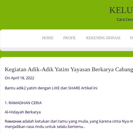
KELU
Cara Cer
HOME
PROFIL
REKENING DONASI
F
Kegiatan Adik-Adik Yatim Yayasan Berkarya Cabang
On April 18, 2022
Bantu adik2 yatim dengan LIKE dan SHARE Artikel ini
1. RAMADHAN CERIA
Al-Hidayah Berkarya
Rᴀᴍᴀᴅʜᴀɴ adalah ketukan dari tamu yang mulia, yang karena cinta Ny
menjadikan rasa rindu untuk selalu bertemu..