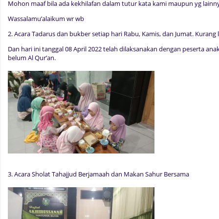
Mohon maaf bila ada kekhilafan dalam tutur kata kami maupun yg lainny
Wassalamu’alaikum wr wb
2. Acara Tadarus dan bukber setiap hari Rabu, Kamis, dan Jumat.
Kurang l
Dan hari ini tanggal 08 April 2022 telah dilaksanakan dengan peserta anak
belum Al Qur’an.
3. Acara Sholat Tahajjud Berjamaah dan Makan Sahur Bersama