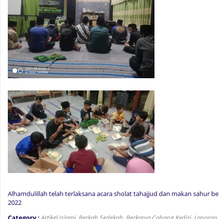
Alhamdulillah telah terlaksana acara sholat tahajjud dan makan sahur be
2022
Category :
Artikel Islami
,
Berkah Sedekah
,
Berkarya Cabang Kediri
,
Laporan 