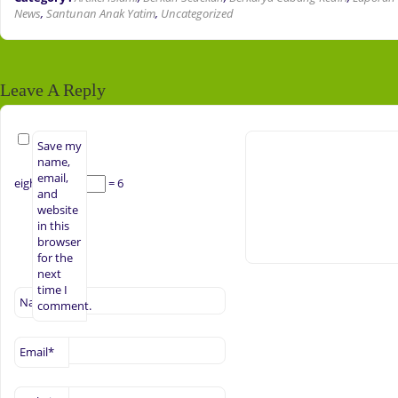
News
,
Santunan Anak Yatim
,
Uncategorized
Leave A Reply
Save my
name,
email,
eight −
= 6
and
website
in this
browser
for the
next
time I
Name
*
comment.
Email
*