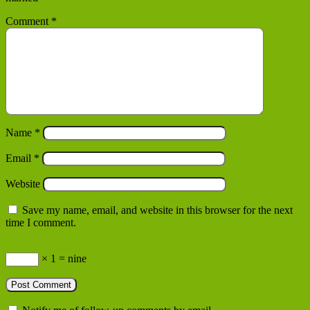
Comment
*
Name
*
Email
*
Website
Save my name, email, and website in this browser for the next
time I comment.
× 1 = nine