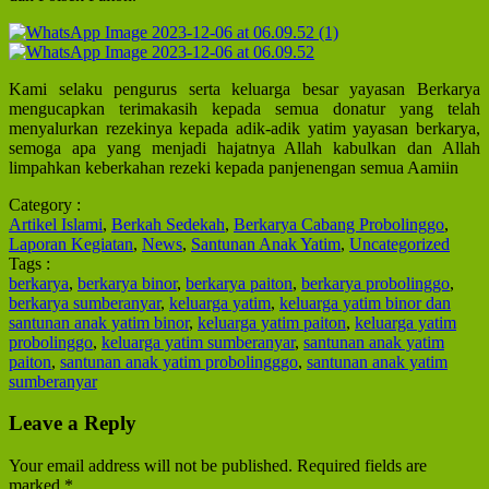
Kami selaku pengurus serta keluarga besar yayasan Berkarya
mengucapkan terimakasih kepada semua donatur yang telah
menyalurkan rezekinya kepada adik-adik yatim yayasan berkarya,
semoga apa yang menjadi hajatnya Allah kabulkan dan Allah
limpahkan keberkahan rezeki kepada panjenengan semua Aamiin
Category :
Artikel Islami
,
Berkah Sedekah
,
Berkarya Cabang Probolinggo
,
Laporan Kegiatan
,
News
,
Santunan Anak Yatim
,
Uncategorized
Tags :
berkarya
,
berkarya binor
,
berkarya paiton
,
berkarya probolinggo
,
berkarya sumberanyar
,
keluarga yatim
,
keluarga yatim binor dan
santunan anak yatim binor
,
keluarga yatim paiton
,
keluarga yatim
probolinggo
,
keluarga yatim sumberanyar
,
santunan anak yatim
paiton
,
santunan anak yatim probolingggo
,
santunan anak yatim
sumberanyar
Leave a Reply
Your email address will not be published.
Required fields are
marked
*