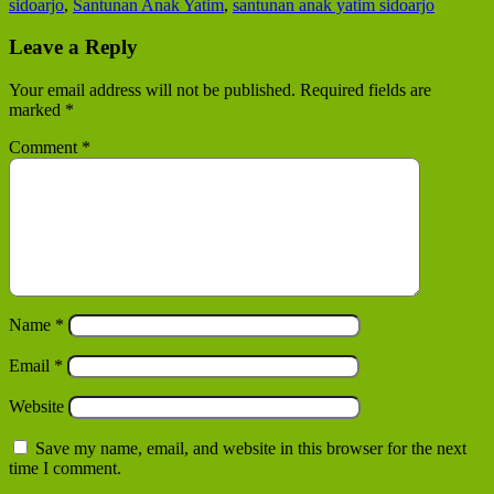
sidoarjo
,
Santunan Anak Yatim
,
santunan anak yatim sidoarjo
Leave a Reply
Your email address will not be published.
Required fields are
marked
*
Comment
*
Name
*
Email
*
Website
Save my name, email, and website in this browser for the next
time I comment.