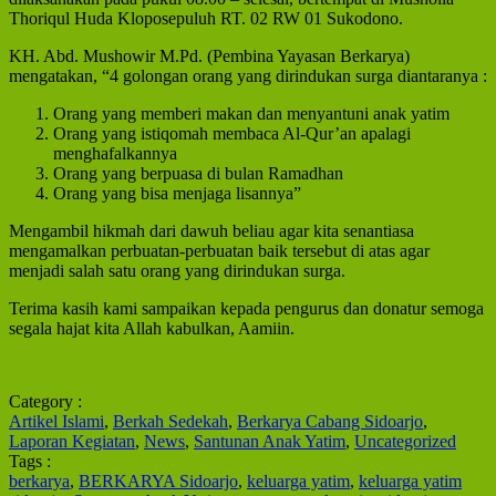
Thoriqul Huda Kloposepuluh RT. 02 RW 01 Sukodono.
KH. Abd. Mushowir M.Pd. (Pembina Yayasan Berkarya)
mengatakan, “4 golongan orang yang dirindukan surga diantaranya :
Orang yang memberi makan dan menyantuni anak yatim
Orang yang istiqomah membaca Al-Qur’an apalagi
menghafalkannya
Orang yang berpuasa di bulan Ramadhan
Orang yang bisa menjaga lisannya”
Mengambil hikmah dari dawuh beliau agar kita senantiasa
mengamalkan perbuatan-perbuatan baik tersebut di atas agar
menjadi salah satu orang yang dirindukan surga.
Terima kasih kami sampaikan kepada pengurus dan donatur semoga
segala hajat kita Allah kabulkan, Aamiin.
Category :
Artikel Islami
,
Berkah Sedekah
,
Berkarya Cabang Sidoarjo
,
Laporan Kegiatan
,
News
,
Santunan Anak Yatim
,
Uncategorized
Tags :
berkarya
,
BERKARYA Sidoarjo
,
keluarga yatim
,
keluarga yatim