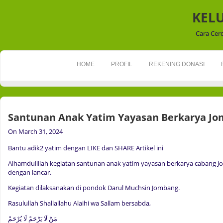
KEL
Cara Cer
HOME
PROFIL
REKENING DONASI
Santunan Anak Yatim Yayasan Berkarya Jo
On March 31, 2024
Bantu adik2 yatim dengan LIKE dan SHARE Artikel ini
Alhamdulillah kegiatan santunan anak yatim yayasan berkarya cabang Jo
dengan lancar.
Kegiatan dilaksanakan di pondok Darul Muchsin Jombang.
Rasulullah Shallallahu Alaihi wa Sallam bersabda,
مَنْ لَا يَرْحَمْ لَا يُرْحَمْ