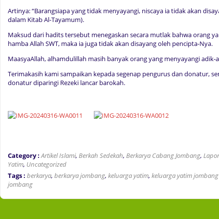
Artinya: “Barangsiapa yang tidak menyayangi, niscaya ia tidak akan disaya
dalam Kitab Al-Tayamum).
Maksud dari hadits tersebut menegaskan secara mutlak bahwa orang y
hamba Allah SWT, maka ia juga tidak akan disayang oleh pencipta-Nya.
MaasyaAllah, alhamdulillah masih banyak orang yang menyayangi adik-adi
Terimakasih kami sampaikan kepada segenap pengurus dan donatur, s
donatur diparingi Rezeki lancar barokah.
Category :
Artikel Islami
,
Berkah Sedekah
,
Berkarya Cabang Jombang
,
Lapor
Yatim
,
Uncategorized
Tags :
berkarya
,
berkarya jombang
,
keluarga yatim
,
keluarga yatim jombang
jombang