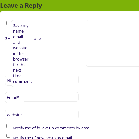
Leave a Reply
Save my
name,
email,
3 −
= one
and
website
in this
browser
for the
next
time I
Name
*
comment.
Email
*
Website
Notify me of follow-up comments by email.
Notify me of new posts by email.