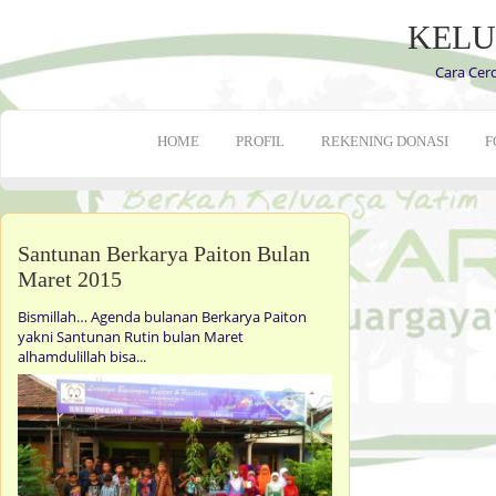
KELU
Cara Cer
HOME
PROFIL
REKENING DONASI
F
Santunan Berkarya Paiton Bulan
Maret 2015
Bismillah… Agenda bulanan Berkarya Paiton
yakni Santunan Rutin bulan Maret
alhamdulillah bisa...