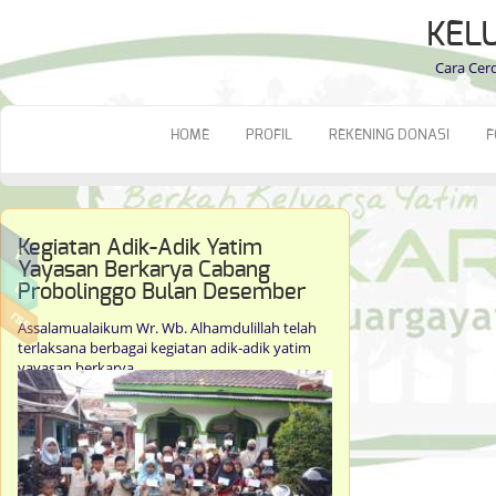
KEL
Cara Cer
HOME
PROFIL
REKENING DONASI
F
Kegiatan Adik-Adik Yatim
Yayasan Berkarya Cabang
Probolinggo Bulan Desember
Assalamualaikum Wr. Wb. Alhamdulillah telah
terlaksana berbagai kegiatan adik-adik yatim
yayasan berkarya...