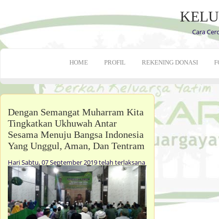
KELU
Cara Cer
HOME
PROFIL
REKENING DONASI
F
Dengan Semangat Muharram Kita
Tingkatkan Ukhuwah Antar
Sesama Menuju Bangsa Indonesia
Yang Unggul, Aman, Dan Tentram
Hari Sabtu, 07 September 2019 telah terlaksana
kegiatan pengajian umum dan santunan...