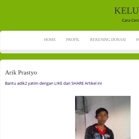
KELU
Cara Cer
HOME
PROFIL
REKENING DONASI
F
Arik Prastyo
Bantu adik2 yatim dengan LIKE dan SHARE Artikel ini