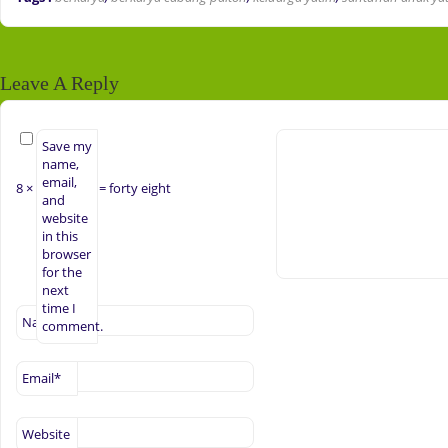
Leave A Reply
Save my
name,
email,
8 ×
= forty eight
and
website
in this
browser
for the
next
time I
Name
*
comment.
Email
*
Website