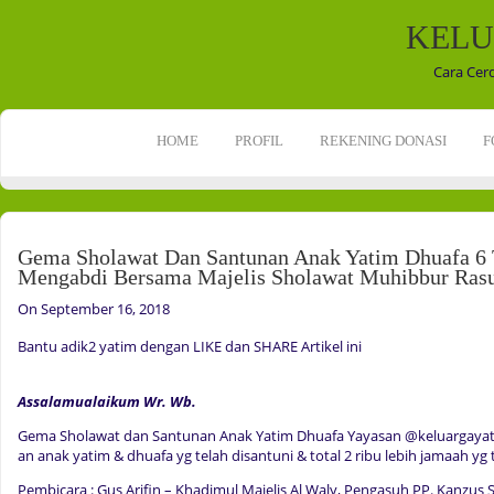
KELU
Cara Cer
HOME
PROFIL
REKENING DONASI
F
Gema Sholawat Dan Santunan Anak Yatim Dhuafa 6 
Mengabdi Bersama Majelis Sholawat Muhibbur Ras
On September 16, 2018
Bantu adik2 yatim dengan LIKE dan SHARE Artikel ini
Assalamualaikum Wr. Wb.
Gema Sholawat dan Santunan Anak Yatim Dhuafa Yayasan @keluargayati
an anak yatim & dhuafa yg telah disantuni & total 2 ribu lebih jamaah yg t
Pembicara : Gus Arifin – Khadimul Majelis Al Waly, Pengasuh PP. Kanzus