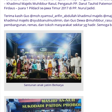
– Khadimul Majelis Muhibbur Rasul, Pengasuh PP. Darut Tauhid Patemon, 
Firdaus – Juara 1 Pildacil se-Jawa Timur 2017 di PP. Nurul Jadid.
Terima kasih Gus @moh.syamsul_arifin_abdullah khadimul majelis @maje
khadimul majelis @syubbanulmuslimin, dan Gus Dewa @muhibbur_rasul 
pembangunan, remas, dan tokoh masyarakat sekitar yg hadir. Semoga b
Santunan anak yatim Berkarya