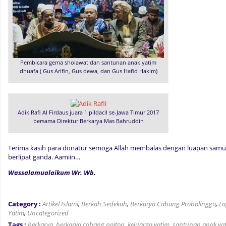
Pembicara gema sholawat dan santunan anak yatim
dhuafa ( Gus Arifin, Gus dewa, dan Gus Hafid Hakim)
Adik Rafi Al Firdaus juara 1 pildacil se-Jawa Timur 2017
bersama Direktur Berkarya Mas Bahruddin
Terima kasih para donatur semoga Allah membalas dengan luapan samu
berlipat ganda. Aamiin…
Wassalamualaikum Wr. Wb.
Category :
Artikel Islami
,
Berkah Sedekah
,
Berkarya Cabang Probolinggo
,
La
Yatim
,
Uncategorized
Tags :
berkarya
,
berkarya cabang paiton
,
keluarga yatim
,
santunan anak yat