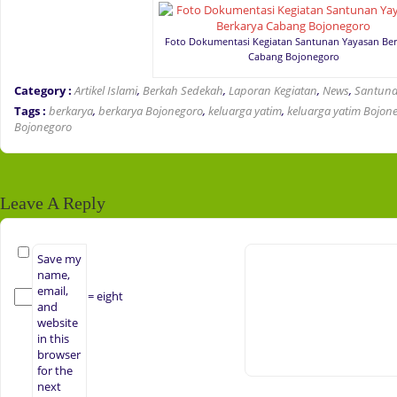
Foto Dokumentasi Kegiatan Santunan Yayasan Ber
Cabang Bojonegoro
Category :
Artikel Islami
,
Berkah Sedekah
,
Laporan Kegiatan
,
News
,
Santuna
Tags :
berkarya
,
berkarya Bojonegoro
,
keluarga yatim
,
keluarga yatim Bojon
Bojonegoro
Leave A Reply
Save my
name,
email,
+ 2 = eight
and
website
in this
browser
for the
next