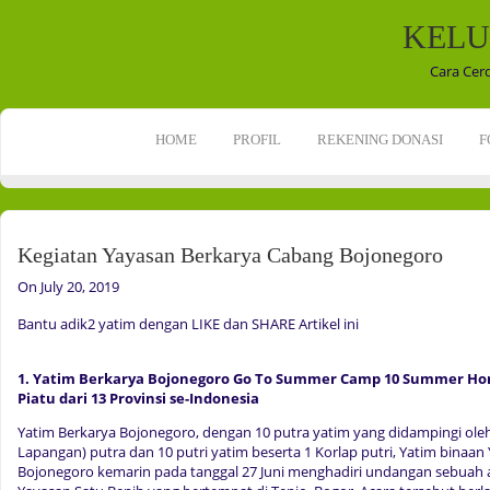
KELU
Cara Cer
HOME
PROFIL
REKENING DONASI
F
Kegiatan Yayasan Berkarya Cabang Bojonegoro
On July 20, 2019
Bantu adik2 yatim dengan LIKE dan SHARE Artikel ini
1. Yatim Berkarya Bojonegoro Go To Summer Camp 10
Summer Ho
Piatu dari 13 Pro
v
insi se-Indonesia
Yatim Berkarya Bojonegoro, dengan 10 putra yatim yang didampingi oleh
Lapangan) putra dan 10 putri yatim beserta 1 Korlap putri, Yatim binaa
Bojonegoro kemarin pada tanggal 27 Juni menghadiri undangan sebuah a