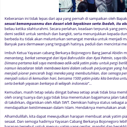
Keberanian ini tidak lepas dari apa yang pernah di sampaikan oleh Bapa
sesuai kemampuan
mu
dan dasari oleh keyakinan serta ibadah, i
tu
ak
beliau ketika silahturahmi. Secara perlahan, keadaan terpuruk yang perna
demi sedikit untuk sembuh dan bangkit, serta menunjukkan kepada du
berbeda itu tidak akan melunturkan semangat mereka untuk menjadi ma
Banyak para dermawan yang tergugah hatinya, peduli dan mencintai me
Imbuh Ketua Yayasan cabang Berkarya Bojonegoro Bang Jaenal Abidin 
menantang, berkat semangat dari Kyai Bahruddin dan Kyai Patmin, saya tiba
Dimana pertama kali saya membawa adik-adik yatim piatu untuk pergi berl
namun kesadaran telah membawa kami dalam sebuah perjuangan yang harus
menjadi pioner pencerah bagi mereka yang membutuhkan, dan semoga p
menjadi solusi di kemudian hari, bersama 1500 yatim piatu kita berdoa un
serta berkah yayasan berkarya di wilayah indonesia”…
Kemudian, masih tetap selalu diingat bahwa setiap anak tidak bisa memil
oleh orang tuanya dan juga tidak bisa menentukan bagaimana jalan tak
di takdirkan, digariskan oleh Allah SWT. Demikian halnya status sebagai 
mendapatkan keistimewaan dalam Islam. Hendaknya memuliakan anak 
Alhamdulillah, kita dapat mewujudkan harapan membuat anak yatim pi
sesaat. Dan semoga hadirnya Yayasan Cabang Berkarya Bojonegoro le
harapan tersebut untuk menuju yatim yang cerdas, mandiri dan berakhla