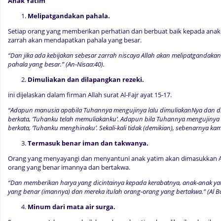
Anak Yatim
Melipatgandakan pahala.
Setiap orang yang memberikan perhatian dan berbuat baik kepada anak
zarrah akan mendapatkan pahala yang besar.
“Dan jika ada kebijakan sebesar zarrah niscaya Allah akan melipatgandaka
pahala yang besar.” (An-Nisaa:40).
Dimuliakan dan dilapangkan rezeki.
ini dijelaskan dalam firman Allah surat Al-Fajr ayat 15-17.
“Adapun manusia apabila Tuhannya mengujinya lalu dimuliakanNya dan di
berkata, ‘Tuhanku telah memuliakanku’. Adapun bila Tuhannya mengujinya 
berkata, ‘Tuhanku menghinaku’. Sekali-kali tidak (demikian), sebenarnya k
Termasuk benar iman dan takwanya.
Orang yang menyayangi dan menyantuni anak yatim akan dimasukkan Al
orang yang benar imannya dan bertakwa.
“Dan memberikan harya yang dicintainya kepada kerabatnya, anak-anak ya
yang benar (imannya) dan mereka itulah orang-orang yang bertakwa.” (Al B
Minum dari mata air surga.