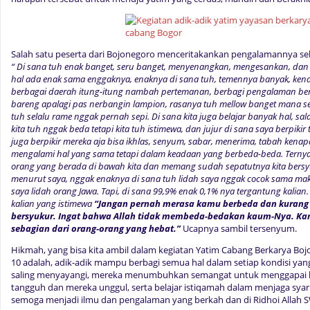
Salah satu peserta dari Bojonegoro menceritakankan pengalamannya se
“ Di sana tuh enak banget, seru banget, menyenangkan, mengesankan, dan 
hal ada enak sama enggaknya, enaknya di sana tuh, temennya banyak, ken
berbagai daerah itung-itung nambah pertemanan, berbagi pengalaman ber
bareng apalagi pas nerbangin lampion, rasanya tuh mellow banget mana s
tuh selalu rame nggak pernah sepi. Di sana kita juga belajar banyak hal, sala
kita tuh nggak beda tetapi kita tuh istimewa, dan jujur di sana saya berpikir
juga berpikir mereka aja bisa ikhlas, senyum, sabar, menerima, tabah ken
mengalami hal yang sama tetapi dalam keadaan yang berbeda-beda. Tern
orang yang berada di bawah kita dan memang sudah sepatutnya kita bersy
menurut saya, nggak enaknya di sana tuh lidah saya nggak cocok sama ma
saya lidah orang Jawa. Tapi, di sana 99,9% enak 0,1% nya tergantung kalian
kalian yang istimewa
“Jangan pernah merasa kamu berbeda dan kurang
bersyukur. Ingat bahwa Allah tidak membeda-bedakan kaum-Nya. Ka
sebagian dari orang-orang yang hebat.”
Ucapnya sambil tersenyum.
Hikmah, yang bisa kita ambil dalam kegiatan Yatim Cabang Berkarya B
10 adalah, adik-adik mampu berbagi semua hal dalam setiap kondisi y
saling menyayangi, mereka menumbuhkan semangat untuk menggapai 
tangguh dan mereka unggul, serta belajar istiqamah dalam menjaga syaria
semoga menjadi ilmu dan pengalaman yang berkah dan di Ridhoi Allah 