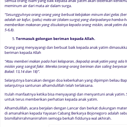
Semua orang Islam yang baik kepada anak yatim akan diberikan kenikma
meminum air dari mata air dalam surga.
“Sesungguhnya orang-orang yang berbuat kebijakan minum dari gelas (be
adalah air kafur, (yaitu) mata air (dalam surga) yang daripadanya hamba
memberikan makanan yang disukainya kepada orang miskin, anak yatim dan
5-6,8).
Termasuk golongan beriman kepada Allah.
Orang yang menyayangi dan berbuat baik kepada anak yatim dimasukka
beriman kepada Allah
“Atau memberi makan pada hari kelaparan, (kepada) anak yatim yang ada
miskin yang sangat fakir. Mereka (orang-orang beriman dan saling berpesan
Balad: 13,14 dan 18)”.
Selanjutnya bancakan dengan doa keberkahan yang dipimpin beliau Bap
selanjutnya santunan alhamdulillah telah terlaksana.
Itulah manfaatnya ketika bisa menyayangi dan menyantuni anak yatim. 
untuk terus memberikan perhatian kepada anak yatim.
Alhamdulillah, acara berjalan dengan Lancar dan berkat dukungan mater
di amanahkan kepada Yayasan Cabang Berkarya Bojonegoro adalah sebu
bismillahirrahmanirrahim semoga berkah fiddunya wal akhirah.