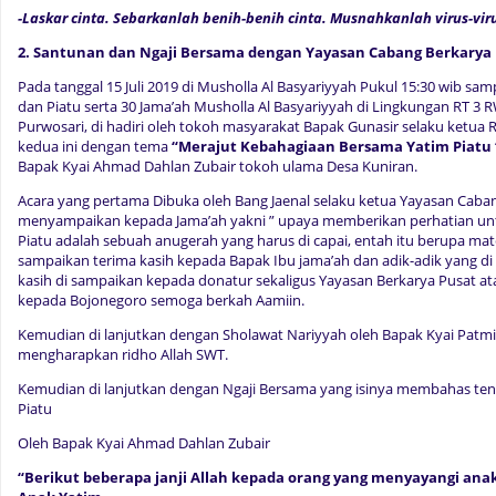
-Laskar cinta. Sebarkanlah benih-benih cinta. Musnahkanlah virus-viru
2. Santunan dan Ngaji Bersama dengan Yayasan Cabang Berkarya
Pada tanggal 15 Juli 2019 di Musholla Al Basyariyyah Pukul 15:30 wib samp
dan Piatu serta 30 Jama’ah Musholla Al Basyariyyah di Lingkungan RT 3
Purwosari, di hadiri oleh tokoh masyarakat Bapak Gunasir selaku ketua R
kedua ini dengan tema
“Merajut Kebahagiaan Bersama Yatim Piatu 
Bapak Kyai Ahmad Dahlan Zubair tokoh ulama Desa Kuniran.
Acara yang pertama Dibuka oleh Bang Jaenal selaku ketua Yayasan Cab
menyampaikan kepada Jama’ah yakni ” upaya memberikan perhatian untu
Piatu adalah sebuah anugerah yang harus di capai, entah itu berupa mater
sampaikan terima kasih kepada Bapak Ibu jama’ah dan adik-adik yang di 
kasih di sampaikan kepada donatur sekaligus Yayasan Berkarya Pusat ata
kepada Bojonegoro semoga berkah Aamiin.
Kemudian di lanjutkan dengan Sholawat Nariyyah oleh Bapak Kyai Patm
mengharapkan ridho Allah SWT.
Kemudian di lanjutkan dengan Ngaji Bersama yang isinya membahas te
Piatu
Oleh Bapak Kyai Ahmad Dahlan Zubair
“Berikut beberapa janji Allah kepada orang yang menyayangi ana