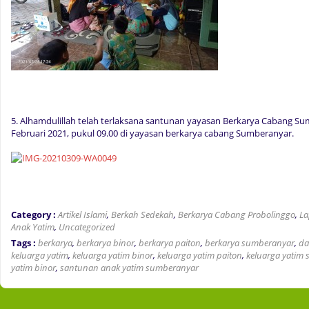
5. Alhamdulillah telah terlaksana santunan yayasan Berkarya Cabang S
Februari 2021, pukul 09.00 di yayasan berkarya cabang Sumberanyar.
Category :
Artikel Islami
,
Berkah Sedekah
,
Berkarya Cabang Probolinggo
,
La
Anak Yatim
,
Uncategorized
Tags :
berkarya
,
berkarya binor
,
berkarya paiton
,
berkarya sumberanyar
,
da
keluarga yatim
,
keluarga yatim binor
,
keluarga yatim paiton
,
keluarga yatim
yatim binor
,
santunan anak yatim sumberanyar