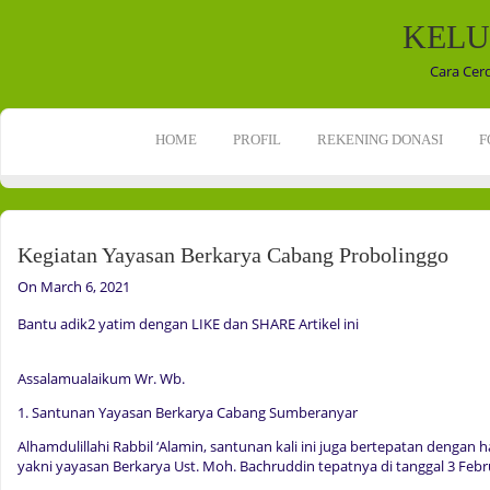
KELU
Cara Cer
HOME
PROFIL
REKENING DONASI
F
Kegiatan Yayasan Berkarya Cabang Probolinggo
On March 6, 2021
Bantu adik2 yatim dengan LIKE dan SHARE Artikel ini
Assalamualaikum Wr. Wb.
1. Santunan Yayasan Berkarya Cabang Sumberanyar
Alhamdulillahi Rabbil ‘Alamin, santunan kali ini juga bertepatan dengan 
yakni yayasan Berkarya Ust. Moh. Bachruddin tepatnya di tanggal 3 Febr