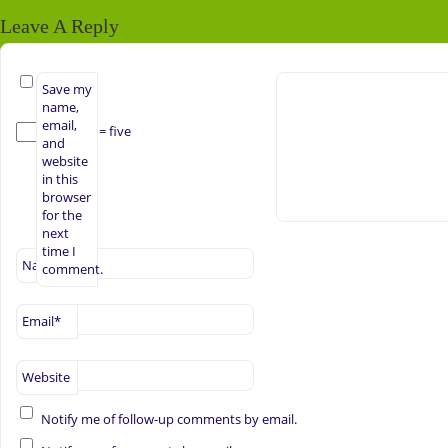
Leave A Reply
Save my
name,
email,
+ 3 = five
and
website
in this
browser
for the
next
time I
Name
*
comment.
Email
*
Website
Notify me of follow-up comments by email.