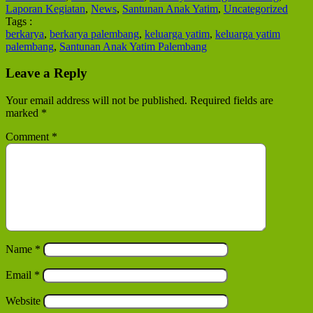
Laporan Kegiatan
,
News
,
Santunan Anak Yatim
,
Uncategorized
Tags :
berkarya
,
berkarya palembang
,
keluarga yatim
,
keluarga yatim
palembang
,
Santunan Anak Yatim Palembang
Leave a Reply
Your email address will not be published.
Required fields are
marked
*
Comment
*
Name
*
Email
*
Website