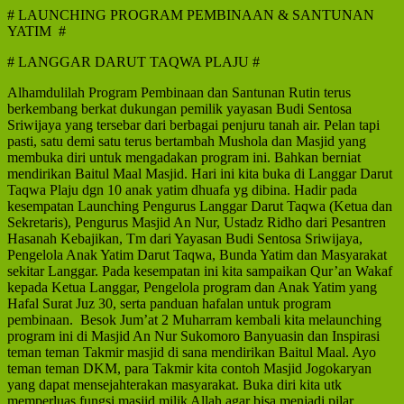
# LAUNCHING PROGRAM PEMBINAAN & SANTUNAN
YATIM #
# LANGGAR DARUT TAQWA PLAJU #
Alhamdulilah Program Pembinaan dan Santunan Rutin terus
berkembang berkat dukungan pemilik yayasan Budi Sentosa
Sriwijaya yang tersebar dari berbagai penjuru tanah air. Pelan tapi
pasti, satu demi satu terus bertambah Mushola dan Masjid yang
membuka diri untuk mengadakan program ini. Bahkan berniat
mendirikan Baitul Maal Masjid. Hari ini kita buka di Langgar Darut
Taqwa Plaju dgn 10 anak yatim dhuafa yg dibina. Hadir pada
kesempatan Launching Pengurus Langgar Darut Taqwa (Ketua dan
Sekretaris), Pengurus Masjid An Nur, Ustadz Ridho dari Pesantren
Hasanah Kebajikan, Tm dari Yayasan Budi Sentosa Sriwijaya,
Pengelola Anak Yatim Darut Taqwa, Bunda Yatim dan Masyarakat
sekitar Langgar. Pada kesempatan ini kita sampaikan Qur’an Wakaf
kepada Ketua Langgar, Pengelola program dan Anak Yatim yang
Hafal Surat Juz 30, serta panduan hafalan untuk program
pembinaan. Besok Jum’at 2 Muharram kembali kita melaunching
program ini di Masjid An Nur Sukomoro Banyuasin dan Inspirasi
teman teman Takmir masjid di sana mendirikan Baitul Maal. Ayo
teman teman DKM, para Takmir kita contoh Masjid Jogokaryan
yang dapat mensejahterakan masyarakat. Buka diri kita utk
memperluas fungsi masjid milik Allah agar bisa menjadi pilar