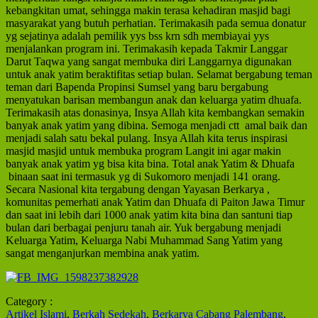
kebangkitan umat, sehingga makin terasa kehadiran masjid bagi
masyarakat yang butuh perhatian. Terimakasih pada semua donatur
yg sejatinya adalah pemilik yys bss krn sdh membiayai yys
menjalankan program ini. Terimakasih kepada Takmir Langgar
Darut Taqwa yang sangat membuka diri Langgarnya digunakan
untuk anak yatim beraktifitas setiap bulan. Selamat bergabung teman
teman dari Bapenda Propinsi Sumsel yang baru bergabung
menyatukan barisan membangun anak dan keluarga yatim dhuafa.
Terimakasih atas donasinya, Insya Allah kita kembangkan semakin
banyak anak yatim yang dibina. Semoga menjadi ctt amal baik dan
menjadi salah satu bekal pulang. Insya Allah kita terus inspirasi
masjid masjid untuk membuka program Langit ini agar makin
banyak anak yatim yg bisa kita bina. Total anak Yatim & Dhuafa
binaan saat ini termasuk yg di Sukomoro menjadi 141 orang.
Secara Nasional kita tergabung dengan Yayasan Berkarya ,
komunitas pemerhati anak Yatim dan Dhuafa di Paiton Jawa Timur
dan saat ini lebih dari 1000 anak yatim kita bina dan santuni tiap
bulan dari berbagai penjuru tanah air. Yuk bergabung menjadi
Keluarga Yatim, Keluarga Nabi Muhammad Sang Yatim yang
sangat menganjurkan membina anak yatim.
Category :
Artikel Islami
,
Berkah Sedekah
,
Berkarya Cabang Palembang
,