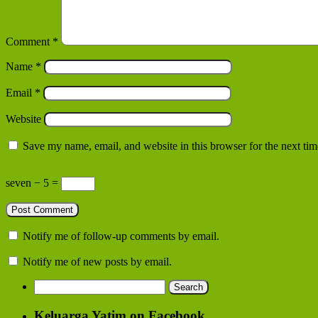
Comment
*
Name
*
Email
*
Website
Save my name, email, and website in this browser for the next ti
seven − 5 =
Notify me of follow-up comments by email.
Notify me of new posts by email.
Search
for:
Keluarga Yatim on Facebook