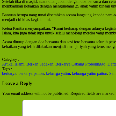
Setelah tiba di masjid, acara dilanjutkan dengan doa bersama dan c
membagikan kebaikan dengan mengundang 25 anak yatim binaan unt
Bantuan berupa uang tunai diserahkan secara langsung kepada para ad
menjadi ciri khas kegiatan ini.
Ketua Panitia menyampaikan, “Kami berharap dengan adanya kegiatan 
Islam, kita juga tidak lupa untuk selalu menolong mereka yang memb
Acara ditutup dengan doa bersama dan sesi foto bersama seluruh pes
kebaikan yang telah dilakukan menjadi amal jariyah yang terus menga
Category :
Artikel Islami
,
Berkah Sedekah
,
Berkarya Cabang Probolinggo
,
Daft
Tags :
berkarya
,
berkarya paiton
,
keluarga yatim
,
keluarga yatim paiton
,
San
Leave a Reply
Your email address will not be published.
Required fields are marked