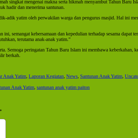
eramah singkat mengenai makna serta hikmah menyambut Tahun Baru Isl
uk hadir dan menerima santunan.
ik-adik yatim oleh perwakilan warga dan pengurus masjid. Hal ini men
ini, semangat kebersamaan dan kepedulian terhadap sesama dapat teru
utuhkan, terutama anak-anak yatim.”
erta. Semoga peringatan Tahun Baru Islam ini membawa keberkahan, ke
lir berkah.
ar Anak Yatim
,
Laporan Kegiatan
,
News
,
Santunan Anak Yatim
,
Uncate
tunan Anak Yatim
,
santunan anak yatim paiton
*