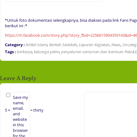
*Untuk foto dokumentasi selengkapnya, bisa diakses pada link Fans Pa
berikut ini :*
https://m.facebook.com/story.php?story_fbid=2256615904359143&id=4
Category :
Artikel Islami
,
Berkah Sedekah
,
Laporan Kegiatan
,
News
,
Uncateg
Tags :
berkarya
,
keluarga yatim
,
penyaluran santunan dan bantuan Palu&
Leave A Reply
Save my
name,
email,
5 ×
= thirty
and
website
in this
browser
for the