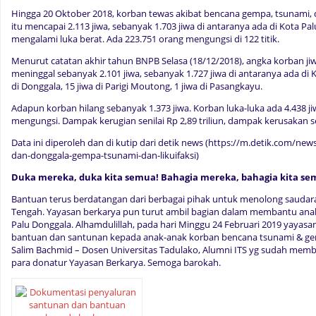
Hingga 20 Oktober 2018, korban tewas akibat bencana gempa, tsunami, da
itu mencapai 2.113 jiwa, sebanyak 1.703 jiwa di antaranya ada di Kota Pa
mengalami luka berat. Ada 223.751 orang mengungsi di 122 titik.
Menurut catatan akhir tahun BNPB Selasa (18/12/2018), angka korban ji
meninggal sebanyak 2.101 jiwa, sebanyak 1.727 jiwa di antaranya ada di Kot
di Donggala, 15 jiwa di Parigi Moutong, 1 jiwa di Pasangkayu.
Adapun korban hilang sebanyak 1.373 jiwa. Korban luka-luka ada 4.438 j
mengungsi. Dampak kerugian senilai Rp 2,89 triliun, dampak kerusakan sen
Data ini diperoleh dan di kutip dari detik news (https://m.detik.com/new
dan-donggala-gempa-tsunami-dan-likuifaksi)
Duka mereka, duka kita semua! Bahagia mereka, bahagia
kita se
Bantuan terus berdatangan dari berbagai pihak untuk menolong saudara-
Tengah. Yayasan berkarya pun turut ambil bagian dalam membantu an
Palu Donggala. Alhamdulillah, pada hari Minggu 24 Februari 2019 yayas
bantuan dan santunan kepada anak-anak korban bencana tsunami & ge
Salim Bachmid – Dosen Universitas Tadulako, Alumni ITS yg sudah mem
para donatur Yayasan Berkarya. Semoga barokah.