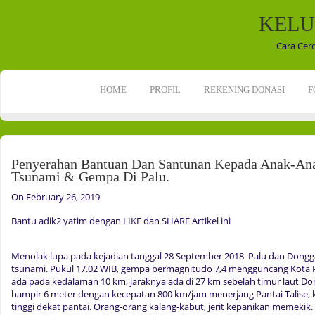
KELU
Cara Cer
HOME
PROFIL
REKENING DONASI
F
Penyerahan Bantuan Dan Santunan Kepada Anak-An
Tsunami & Gempa Di Palu.
On February 26, 2019
Bantu adik2 yatim dengan LIKE dan SHARE Artikel ini
Menolak lupa pada kejadian tanggal 28 September 2018 Palu dan Dong
tsunami. Pukul 17.02 WIB, gempa bermagnitudo 7,4 mengguncang Kota 
ada pada kedalaman 10 km, jaraknya ada di 27 km sebelah timur laut Do
hampir 6 meter dengan kecepatan 800 km/jam menerjang Pantai Talise, 
tinggi dekat pantai. Orang-orang kalang-kabut, jerit kepanikan memekik.