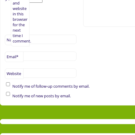
and
website
in this
browser
for the
next
time I
Name
*
comment.
Email
*
Website
Notify me of follow-up comments by email.
Notify me of new posts by email.