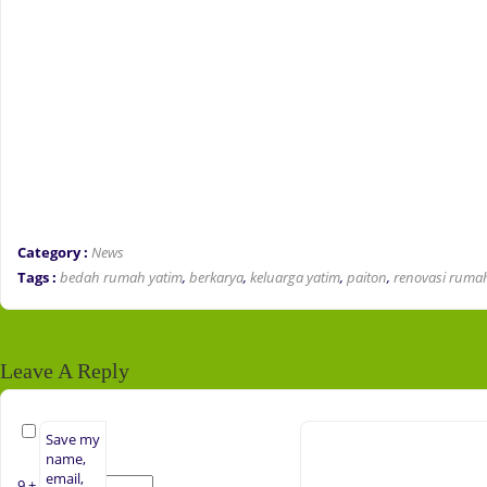
Category :
News
Tags :
bedah rumah yatim
,
berkarya
,
keluarga yatim
,
paiton
,
renovasi ruma
Leave A Reply
Save my
name,
email,
9 + three =