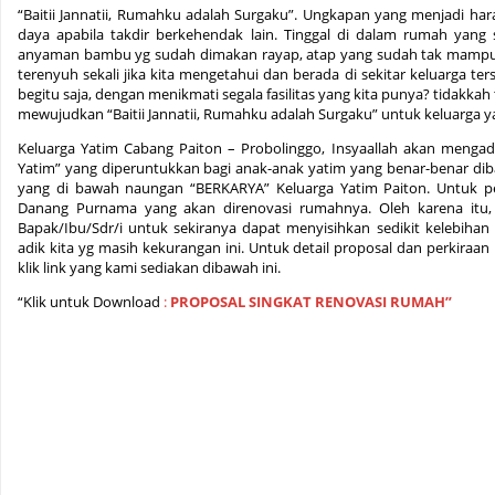
“Baitii Jannatii, Rumahku adalah Surgaku”. Ungkapan yang menjadi h
daya apabila takdir berkehendak lain. Tinggal di dalam rumah yang 
anyaman bambu yg sudah dimakan rayap, atap yang sudah tak mampu 
terenyuh sekali jika kita mengetahui dan berada di sekitar keluarga te
begitu saja, dengan menikmati segala fasilitas yang kita punya? tidakkah t
mewujudkan “Baitii Jannatii, Rumahku adalah Surgaku” untuk keluarga y
Keluarga Yatim Cabang Paiton – Probolinggo, Insyaallah akan meng
Yatim” yang diperuntukkan bagi anak-anak yatim yang benar-benar dib
yang di bawah naungan “BERKARYA” Keluarga Yatim Paiton. Untuk p
Danang Purnama yang akan direnovasi rumahnya. Oleh karena itu, 
Bapak/Ibu/Sdr/i untuk sekiranya dapat menyisihkan sedikit kelebiha
adik kita yg masih kekurangan ini. Untuk detail proposal dan perkiraa
klik link yang kami sediakan dibawah ini.
“Klik untuk Download
:
PROPOSAL SINGKAT RENOVASI RUMAH”