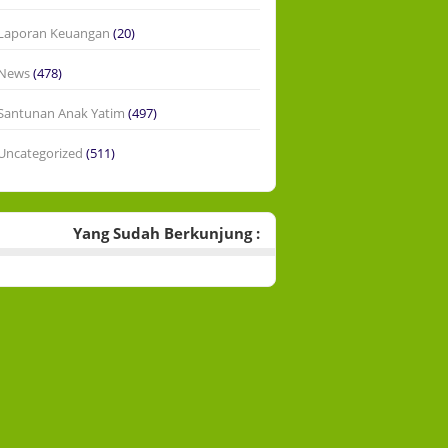
Laporan Keuangan
(20)
News
(478)
Santunan Anak Yatim
(497)
Uncategorized
(511)
Yang Sudah Berkunjung :