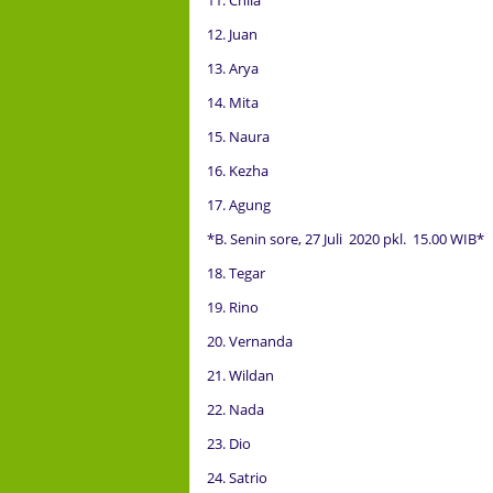
12. Juan
13. Arya
14. Mita
15. Naura
16. Kezha
17. Agung
*B. Senin sore, 27 Juli 2020 pkl. 15.00 WIB*
18. Tegar
19. Rino
20. Vernanda
21. Wildan
22. Nada
23. Dio
24. Satrio