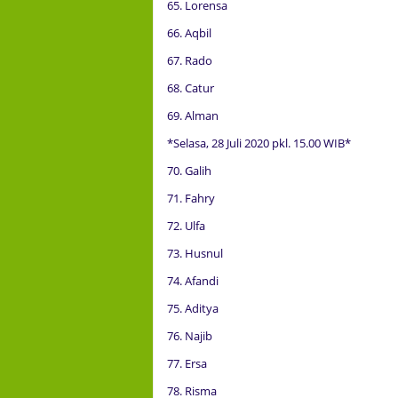
65. Lorensa
66. Aqbil
67. Rado
68. Catur
69. Alman
*Selasa, 28 Juli 2020 pkl. 15.00 WIB*
70. Galih
71. Fahry
72. Ulfa
73. Husnul
74. Afandi
75. Aditya
76. Najib
77. Ersa
78. Risma