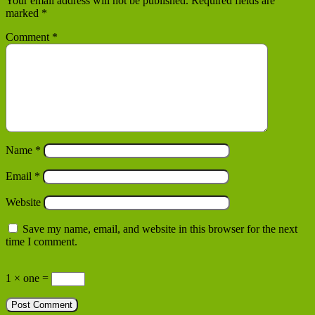
Your email address will not be published.
Required fields are
marked
*
Comment
*
Name
*
Email
*
Website
Save my name, email, and website in this browser for the next
time I comment.
1 × one =