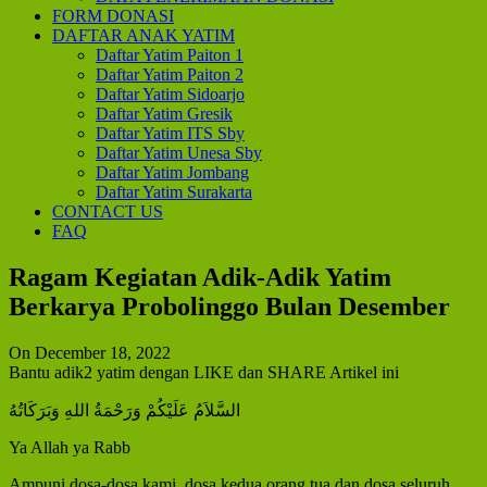
FORM DONASI
DAFTAR ANAK YATIM
Daftar Yatim Paiton 1
Daftar Yatim Paiton 2
Daftar Yatim Sidoarjo
Daftar Yatim Gresik
Daftar Yatim ITS Sby
Daftar Yatim Unesa Sby
Daftar Yatim Jombang
Daftar Yatim Surakarta
CONTACT US
FAQ
Ragam Kegiatan Adik-Adik Yatim
Berkarya Probolinggo Bulan Desember
On December 18, 2022
Bantu adik2 yatim dengan LIKE dan SHARE Artikel ini
السَّلاَمُ عَلَيْكُمْ وَرَحْمَةُ اللهِ وَبَرَكَاتُهُ
Ya Allah ya Rabb
Ampuni dosa-dosa kami, dosa kedua orang tua dan dosa seluruh