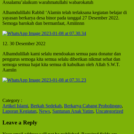
Assalamu’alaikum warahmatullahi wabarokatuh
Alhamdulillahi Rabbil ‘Alamin telah terlaksana kegiatan belajar di
yayasan berkarya desa binor pada tanggal 27 Desember 2022.
Semoga barokah dan bermanfaat, Amiiinnn
12. 30 Desember 2022
Alhamdulillah kami selalu mendoakan semua para donatur dan
pengurus semoga kita semua selalu diberikan nikmat sehat dan
semoga semua hajat kita semua di kabulkan oleh Allah S.W.T.
Aamiin
Category :
Artikel Islami
,
Berkah Sedekah
,
Berkarya Cabang Probolinggo
,
Laporan Kegiatan
,
News
,
Santunan Anak Yatim
,
Uncategorized
Leave a Reply