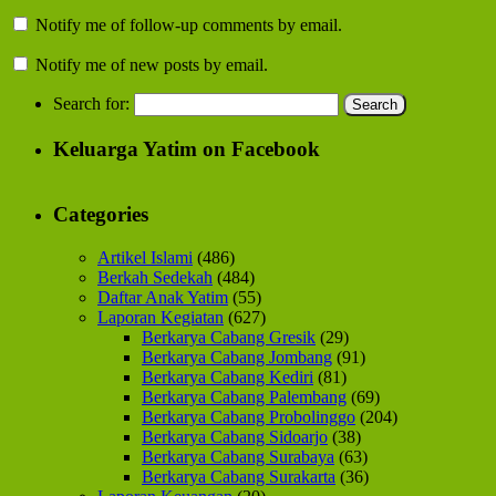
Notify me of follow-up comments by email.
Notify me of new posts by email.
Search for:
Keluarga Yatim on Facebook
Categories
Artikel Islami
(486)
Berkah Sedekah
(484)
Daftar Anak Yatim
(55)
Laporan Kegiatan
(627)
Berkarya Cabang Gresik
(29)
Berkarya Cabang Jombang
(91)
Berkarya Cabang Kediri
(81)
Berkarya Cabang Palembang
(69)
Berkarya Cabang Probolinggo
(204)
Berkarya Cabang Sidoarjo
(38)
Berkarya Cabang Surabaya
(63)
Berkarya Cabang Surakarta
(36)