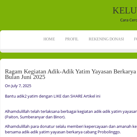
KELU
Cara Cer
HOME
PROFIL
REKENING DONASI
F
Ragam Kegiatan Adik-Adik Yatim Yayasan Berkarya
Bulan Juni 2025
On July 7, 2025
Bantu adik2 yatim dengan LIKE dan SHARE Artikel ini
Alhamdulillah telah terlaksana berbagai kegiatan adik-adik yatim yayas
(Paiton, Sumberanyar dan Binor).
Alhamdulillah para donatur selalu memberi kepercayaan dan amanah ke
bersama adik-adik yatim yayasan berkarya cabang Probolinggo.