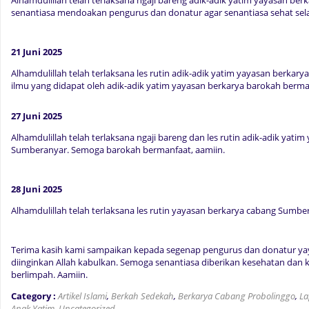
Alhamdulillah telah terlaksana ngaji bareng adik-adik yatim yayasan be
senantiasa mendoakan pengurus dan donatur agar senantiasa sehat sela
21 Juni 2025
Alhamdulillah telah terlaksana les rutin adik-adik yatim yayasan berka
ilmu yang didapat oleh adik-adik yatim yayasan berkarya barokah berma
27 Juni 2025
Alhamdulillah telah terlaksana ngaji bareng dan les rutin adik-adik yati
Sumberanyar. Semoga barokah bermanfaat, aamiin.
28 Juni 2025
Alhamdulillah telah terlaksana les rutin yayasan berkarya cabang Sumber
Terima kasih kami sampaikan kepada segenap pengurus dan donatur ya
diinginkan Allah kabulkan. Semoga senantiasa diberikan kesehatan dan 
berlimpah. Aamiin.
Category :
Artikel Islami
,
Berkah Sedekah
,
Berkarya Cabang Probolinggo
,
La
Anak Yatim
,
Uncategorized