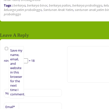
Tags :
berkarya
,
berkarya binor
,
berkarya paiton
,
berkarya probolinggo
,
kel
keluarga yatim probolinggo
,
Santunan Anak Yatim
,
santunan anak yatim bi
probolinggo
Leave A Reply
Save my
name,
email,
nine +
= 18
and
website
in this
browser
for the
next
time I
Name
*
comment.
Email
*