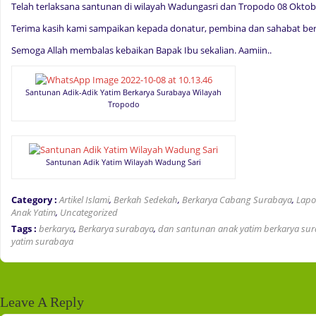
Telah terlaksana santunan di wilayah Wadungasri dan Tropodo 08 Oktob
Terima kasih kami sampaikan kepada donatur, pembina dan sahabat be
Semoga Allah membalas kebaikan Bapak Ibu sekalian. Aamiin..
Santunan Adik-Adik Yatim Berkarya Surabaya Wilayah
Tropodo
Santunan Adik Yatim Wilayah Wadung Sari
Category :
Artikel Islami
,
Berkah Sedekah
,
Berkarya Cabang Surabaya
,
Lapo
Anak Yatim
,
Uncategorized
Tags :
berkarya
,
Berkarya surabaya
,
dan santunan anak yatim berkarya su
yatim surabaya
Leave A Reply