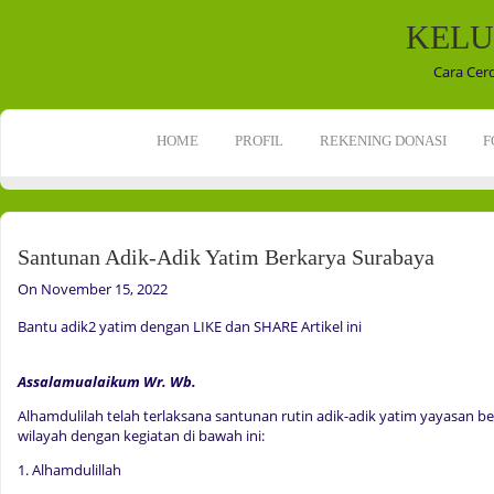
KELU
Cara Cer
HOME
PROFIL
REKENING DONASI
F
Santunan Adik-Adik Yatim Berkarya Surabaya
On November 15, 2022
Bantu adik2 yatim dengan LIKE dan SHARE Artikel ini
Assalamualaikum Wr. Wb.
Alhamdulilah telah terlaksana santunan rutin adik-adik yatim yayasan b
wilayah dengan kegiatan di bawah ini:
1. Alhamdulillah