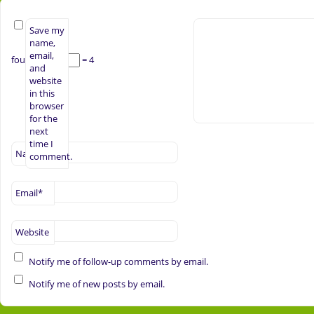
Save my
name,
email,
four ×
= 4
and
website
in this
browser
for the
next
time I
Name
*
comment.
Email
*
Website
Notify me of follow-up comments by email.
Notify me of new posts by email.