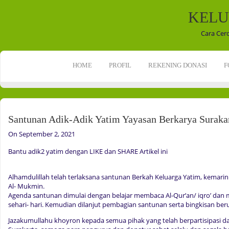
KELU
Cara Cer
HOME
PROFIL
REKENING DONASI
F
Santunan Adik-Adik Yatim Yayasan Berkarya Suraka
On September 2, 2021
Bantu adik2 yatim dengan LIKE dan SHARE Artikel ini
Alhamdulillah telah terlaksana santunan Berkah Keluarga Yatim, kemarin
Al- Mukmin.
Agenda santunan dimulai dengan belajar membaca Al-Qur’an/ iqro’ dan 
sehari- hari. Kemudian dilanjut pembagian santunan serta bingkisan ber
Jazakumullahu khoyron kepada semua pihak yang telah berpartisipasi 