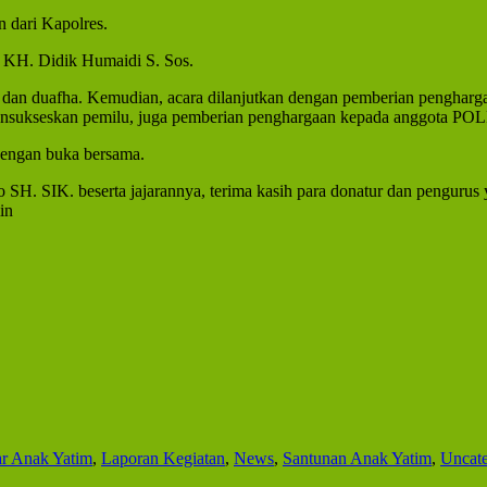
 dari Kapolres.
h KH. Didik Humaidi S. Sos.
m dan duafha. Kemudian, acara dilanjutkan dengan pemberian pengharg
nsukseskan pemilu, juga pemberian penghargaan kepada anggota POLR
 dengan buka bersama.
H. SIK. beserta jajarannya, terima kasih para donatur dan pengurus
in
ar Anak Yatim
,
Laporan Kegiatan
,
News
,
Santunan Anak Yatim
,
Uncate