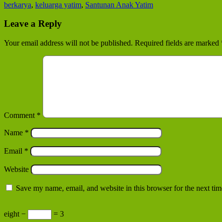
berkarya
,
keluarga yatim
,
Santunan Anak Yatim
Leave a Reply
Your email address will not be published.
Required fields are marked
Comment
*
Name
*
Email
*
Website
Save my name, email, and website in this browser for the next ti
eight −
= 3