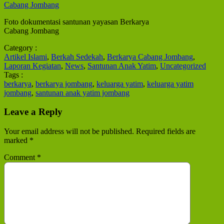
Foto dokumentasi santunan yayasan Berkarya
Cabang Jombang
Category :
Artikel Islami
,
Berkah Sedekah
,
Berkarya Cabang Jombang
,
Laporan Kegiatan
,
News
,
Santunan Anak Yatim
,
Uncategorized
Tags :
berkarya
,
berkarya jombang
,
keluarga yatim
,
keluarga yatim
jombang
,
santunan anak yatim jombang
Leave a Reply
Your email address will not be published.
Required fields are
marked
*
Comment
*