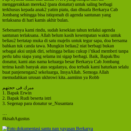
menggerakkan mereka2 (para donatur) untuk saling berbagi
terkhusus kepada anak2 yatim piatu, dan dhuafa Berkarya Cab
Jombang sehingga bisa istiqomah di agenda santunan yang
terlaksana di hari kamis akhir bulan.
Sebenarnya kami rindu, sudah kesekian tahun terlalui agenda
santunan terlaksana. Allah belum kasih kesempatan waktu untuk
beliau2 bertatap muka di satu majelis untuk tegur sapa, doa bersama
bahkan tuk canda tawa. Mungkin beliau2 niat berbagi bukan
sebagai aksi unjuk diri, sehingga beliau cukup i’tikad memberi tanpa
perlu tahu siapa yang selama ini sigap berbagi. Baik, Bapak/Ibu
donatur, kami atas nama keluarga besar Berkarya Cab Jombang
terima kasih banyak atas segalanya, doa terbaik kami haturkan selalu
buat panjenengan2 sekeluarga, InsyaAllah. Semoga Allah
memudahkan urusan ukhrowi kita..aamiinn ya Robb
مبرك فی حجتهم
1. Bapak Erwin
2. Bapak Rudi beserta istri
3. Segenap para donatur se_Nusantara
…
#kisahAgustus