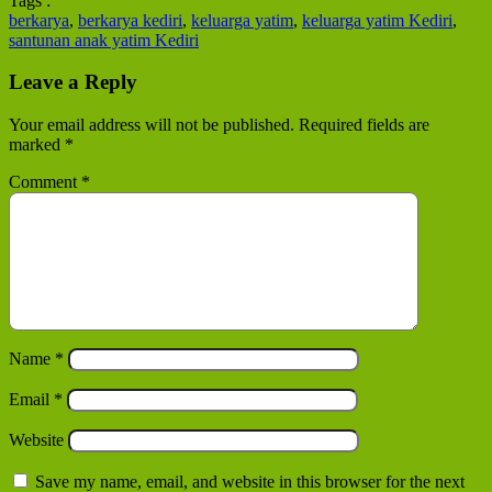
Tags :
berkarya
,
berkarya kediri
,
keluarga yatim
,
keluarga yatim Kediri
,
santunan anak yatim Kediri
Leave a Reply
Your email address will not be published.
Required fields are
marked
*
Comment
*
Name
*
Email
*
Website
Save my name, email, and website in this browser for the next