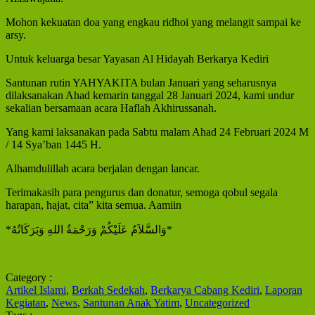
Mohon kekuatan doa yang engkau ridhoi yang melangit sampai ke
arsy.
Untuk keluarga besar Yayasan Al Hidayah Berkarya Kediri
Santunan rutin YAHYAKITA bulan Januari yang seharusnya
dilaksanakan Ahad kemarin tanggal 28 Januari 2024, kami undur
sekalian bersamaan acara Haflah Akhirussanah.
Yang kami laksanakan pada Sabtu malam Ahad 24 Februari 2024 M
/ 14 Sya’ban 1445 H.
Alhamdulillah acara berjalan dengan lancar.
Terimakasih para pengurus dan donatur, semoga qobul segala
harapan, hajat, cita” kita semua. Aamiin
*وَالسَّلاَمُ عَلَيْكُمْ وَرَحْمَةُ اللهِ وَبَرَكَاتُهُ*
Category :
Artikel Islami
,
Berkah Sedekah
,
Berkarya Cabang Kediri
,
Laporan
Kegiatan
,
News
,
Santunan Anak Yatim
,
Uncategorized