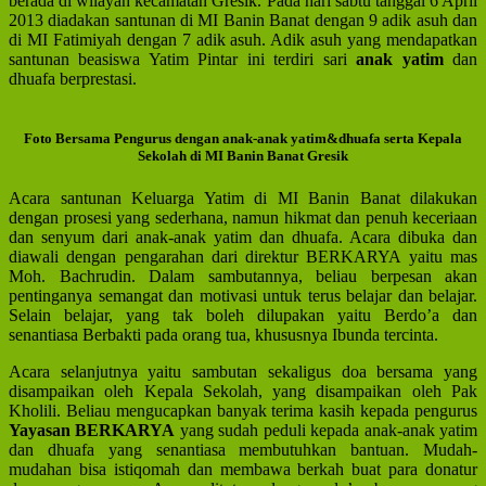
berada di wilayah kecamatan Gresik. Pada hari sabtu tanggal 6 April
2013 diadakan santunan di MI Banin Banat dengan 9 adik asuh dan
di MI Fatimiyah dengan 7 adik asuh. Adik asuh yang mendapatkan
santunan beasiswa Yatim Pintar ini terdiri sari
anak yatim
dan
dhuafa berprestasi.
Foto Bersama Pengurus dengan anak-anak yatim&dhuafa serta Kepala
Sekolah di MI Banin Banat Gresik
Acara santunan Keluarga Yatim di MI Banin Banat dilakukan
dengan prosesi yang sederhana, namun hikmat dan penuh keceriaan
dan senyum dari anak-anak yatim dan dhuafa. Acara dibuka dan
diawali dengan pengarahan dari direktur BERKARYA yaitu mas
Moh. Bachrudin. Dalam sambutannya, beliau berpesan akan
pentinganya semangat dan motivasi untuk terus belajar dan belajar.
Selain belajar, yang tak boleh dilupakan yaitu Berdo’a dan
senantiasa Berbakti pada orang tua, khususnya Ibunda tercinta.
Acara selanjutnya yaitu sambutan sekaligus doa bersama yang
disampaikan oleh Kepala Sekolah, yang disampaikan oleh Pak
Kholili. Beliau mengucapkan banyak terima kasih kepada pengurus
Yayasan BERKARYA
yang sudah peduli kepada anak-anak yatim
dan dhuafa yang senantiasa membutuhkan bantuan. Mudah-
mudahan bisa istiqomah dan membawa berkah buat para donatur