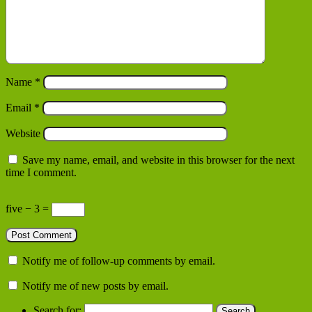
Name
*
Email
*
Website
Save my name, email, and website in this browser for the next
time I comment.
five − 3 =
Notify me of follow-up comments by email.
Notify me of new posts by email.
Search for: