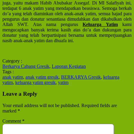
juga, yaitu makam Habib Abubakar Assegaf. Di MI Salafiyah ini,
terdapat 6 anak yatim yang mendapatkan beasiswa. Semoga berkah
do’a yang telah diaminkan oleh anak-anak yatim, semua hajad para
pengurus dan donatur senantiasa dimudahkan dan dikabulkan oleh
Allah SWT. Atas nama pengurus
Keluarga Yatim
kami
mengucapkan banyak terima kasih atas do’a dan dukungan para
donatur yang telah berpartisipasi bersama untuk memperjuangkan
nasib anak-anak yatim dan dhuafa ini.
Category :
Berkarya Cabang Gresik
,
Laporan Kegiatan
Tags :
anak yatim
,
anak yatim gresik
,
BERKARYA Gresik
,
keluarga
yatim
,
keluarga yatim gresik
,
yatim
Leave a Reply
Your email address will not be published.
Required fields are
marked
*
Comment
*