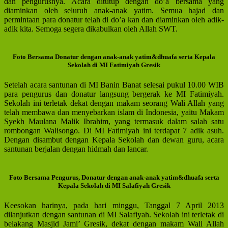
dan pengurusnya. Acara ditutup dengan do’a bersama yang
diaminkan oleh seluruh anak-anak yatim. Semua hajad dan
permintaan para donatur telah di do’a kan dan diaminkan oleh adik-
adik kita. Semoga segera dikabulkan oleh Allah SWT.
Foto Bersama Donatur dengan anak-anak yatim&dhuafa serta Kepala
Sekolah di MI Fatimiyah Gresik
Setelah acara santunan di MI Banin Banat selesai pukul 10.00 WIB
para pengurus dan donatur langsung bergerak ke MI Fatimiyah.
Sekolah ini terletak dekat dengan makam seorang Wali Allah yang
telah membawa dan menyebarkan islam di Indonesia, yaitu Makam
Syekh Maulana Malik Ibrahim, yang termasuk dalam salah satu
rombongan Walisongo. Di MI Fatimiyah ini terdapat 7 adik asuh.
Dengan disambut dengan Kepala Sekolah dan dewan guru, acara
santunan berjalan dengan hidmah dan lancar.
Foto Bersama Pengurus, Donatur dengan anak-anak yatim&dhuafa serta
Kepala Sekolah di MI Salafiyah Gresik
Keesokan harinya, pada hari minggu, Tanggal 7 April 2013
dilanjutkan dengan santunan di MI Salafiyah. Sekolah ini terletak di
belakang Masjid Jami’ Gresik, dekat dengan makam Wali Allah