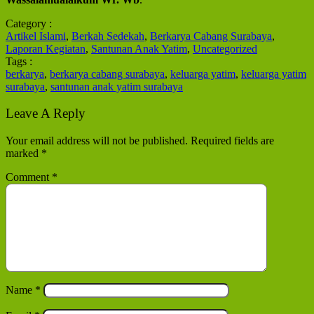
Category :
Artikel Islami
,
Berkah Sedekah
,
Berkarya Cabang Surabaya
,
Laporan Kegiatan
,
Santunan Anak Yatim
,
Uncategorized
Tags :
berkarya
,
berkarya cabang surabaya
,
keluarga yatim
,
keluarga yatim
surabaya
,
santunan anak yatim surabaya
Leave A Reply
Your email address will not be published.
Required fields are
marked
*
Comment
*
Name
*