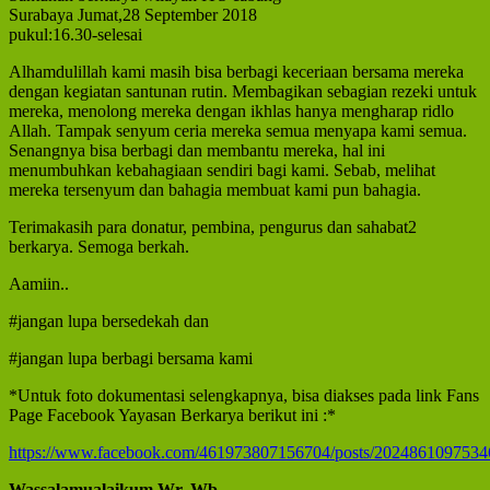
Surabaya Jumat,28 September 2018
pukul:16.30-selesai
Alhamdulillah kami masih bisa berbagi keceriaan bersama mereka
dengan kegiatan santunan rutin. Membagikan sebagian rezeki untuk
mereka, menolong mereka dengan ikhlas hanya mengharap ridlo
Allah. Tampak senyum ceria mereka semua menyapa kami semua.
Senangnya bisa berbagi dan membantu mereka, hal ini
menumbuhkan kebahagiaan sendiri bagi kami. Sebab, melihat
mereka tersenyum dan bahagia membuat kami pun bahagia.
Terimakasih para donatur, pembina, pengurus dan sahabat2
berkarya. Semoga berkah.
Aamiin..
#jangan lupa bersedekah dan
#jangan lupa berbagi bersama kami
*Untuk foto dokumentasi selengkapnya, bisa diakses pada link Fans
Page Facebook Yayasan Berkarya berikut ini :*
https://www.facebook.com/461973807156704/posts/2024861097534
Wassalamualaikum Wr. Wb
.