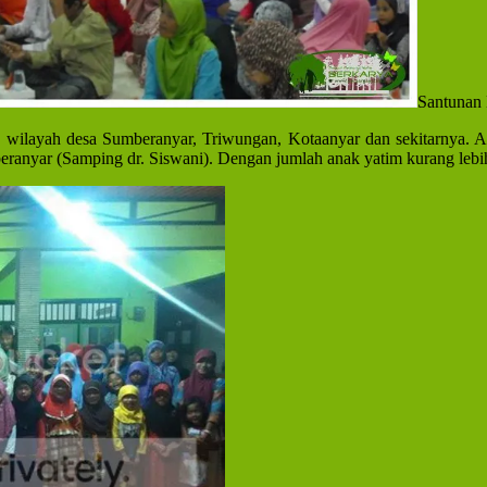
Santunan 
k wilayah desa Sumberanyar, Triwungan, Kotaanyar dan sekitarnya. A
anyar (Samping dr. Siswani). Dengan jumlah anak yatim kurang lebi