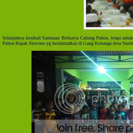
Selanjutnya kembali Santunan Berkarya Cabang Paiton, tetapi untu
Paiton Bapak Siswono yg beralamatkan di Gang Kenanga desa Sumber