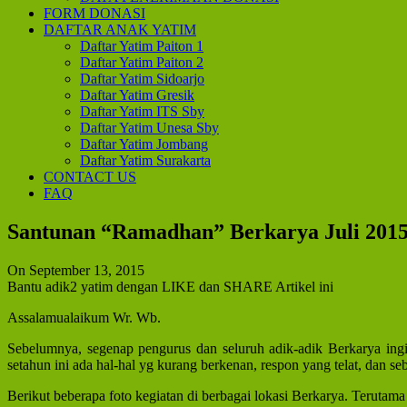
FORM DONASI
DAFTAR ANAK YATIM
Daftar Yatim Paiton 1
Daftar Yatim Paiton 2
Daftar Yatim Sidoarjo
Daftar Yatim Gresik
Daftar Yatim ITS Sby
Daftar Yatim Unesa Sby
Daftar Yatim Jombang
Daftar Yatim Surakarta
CONTACT US
FAQ
Santunan “Ramadhan” Berkarya Juli 201
On September 13, 2015
Bantu adik2 yatim dengan LIKE dan SHARE Artikel ini
Assalamualaikum Wr. Wb.
Sebelumnya, segenap pengurus dan seluruh adik-adik Berkarya i
setahun ini ada hal-hal yg kurang berkenan, respon yang telat, dan seb
Berikut beberapa foto kegiatan di berbagai lokasi Berkarya. Terutam