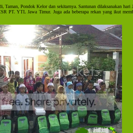
i, Taman, Pondok Kelor dan sekitarnya. Santunan dilaksanakan hari J
m CSR PT. YTL Jawa Timur. Juga ada beberapa rekan yang ikut memb