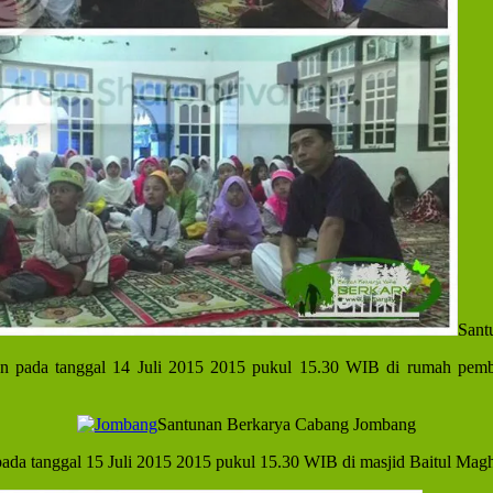
Sant
an pada tanggal 14 Juli 2015 2015 pukul 15.30 WIB di rumah pemb
Santunan Berkarya Cabang Jombang
ada tanggal 15 Juli 2015 2015 pukul 15.30 WIB di masjid Baitul Mag