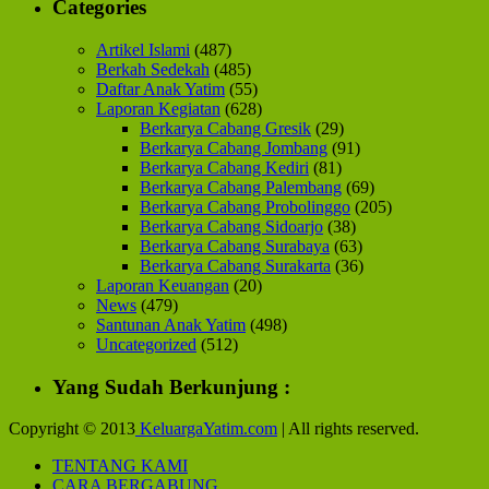
Categories
Artikel Islami
(487)
Berkah Sedekah
(485)
Daftar Anak Yatim
(55)
Laporan Kegiatan
(628)
Berkarya Cabang Gresik
(29)
Berkarya Cabang Jombang
(91)
Berkarya Cabang Kediri
(81)
Berkarya Cabang Palembang
(69)
Berkarya Cabang Probolinggo
(205)
Berkarya Cabang Sidoarjo
(38)
Berkarya Cabang Surabaya
(63)
Berkarya Cabang Surakarta
(36)
Laporan Keuangan
(20)
News
(479)
Santunan Anak Yatim
(498)
Uncategorized
(512)
Yang Sudah Berkunjung :
Copyright © 2013
KeluargaYatim.com
| All rights reserved.
TENTANG KAMI
CARA BERGABUNG