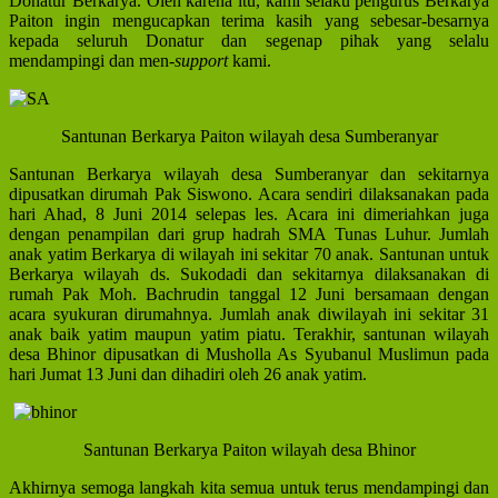
Donatur Berkarya. Oleh karena itu, kami selaku pengurus Berkarya
Paiton ingin mengucapkan terima kasih yang sebesar-besarnya
kepada seluruh Donatur dan segenap pihak yang selalu
mendampingi dan men-
support
kami.
Santunan Berkarya Paiton wilayah desa Sumberanyar
Santunan Berkarya wilayah desa Sumberanyar dan sekitarnya
dipusatkan dirumah Pak Siswono. Acara sendiri dilaksanakan pada
hari Ahad, 8 Juni 2014 selepas les. Acara ini dimeriahkan juga
dengan penampilan dari grup hadrah SMA Tunas Luhur. Jumlah
anak yatim Berkarya di wilayah ini sekitar 70 anak. Santunan untuk
Berkarya wilayah ds. Sukodadi dan sekitarnya dilaksanakan di
rumah Pak Moh. Bachrudin tanggal 12 Juni bersamaan dengan
acara syukuran dirumahnya. Jumlah anak diwilayah ini sekitar 31
anak baik yatim maupun yatim piatu. Terakhir, santunan wilayah
desa Bhinor dipusatkan di Musholla As Syubanul Muslimun pada
hari Jumat 13 Juni dan dihadiri oleh 26 anak yatim.
Santunan Berkarya Paiton wilayah desa Bhinor
Akhirnya semoga langkah kita semua untuk terus mendampingi dan