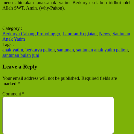
mensejahterakan anak-anak yatim Berkarya selalu diridhoi oleh
Allah SWT, Amin. (why/Paiton).
Category :
Berkarya Cabang Probolinggo
,
Laporan Kegiatan
,
News
,
Santunan
Anak Yatim
Tags :
anak yatim
,
berkarya paiton
,
santunan
,
santunan anak yatim paiton
,
santunan bulan juni
Leave a Reply
Your email address will not be published.
Required fields are
marked
*
Comment
*