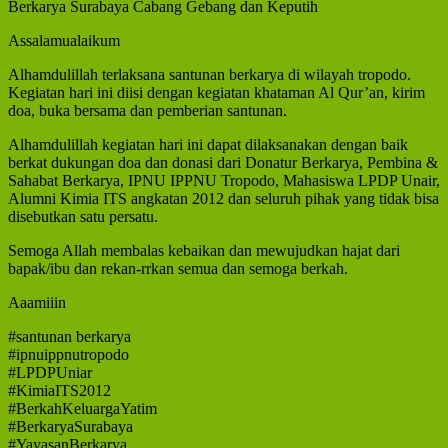
Berkarya Surabaya Cabang Gebang dan Keputih
Assalamualaikum
Alhamdulillah terlaksana santunan berkarya di wilayah tropodo.
Kegiatan hari ini diisi dengan kegiatan khataman Al Qur’an, kirim
doa, buka bersama dan pemberian santunan.
Alhamdulillah kegiatan hari ini dapat dilaksanakan dengan baik
berkat dukungan doa dan donasi dari Donatur Berkarya, Pembina &
Sahabat Berkarya, IPNU IPPNU Tropodo, Mahasiswa LPDP Unair,
Alumni Kimia ITS angkatan 2012 dan seluruh pihak yang tidak bisa
disebutkan satu persatu.
Semoga Allah membalas kebaikan dan mewujudkan hajat dari
bapak/ibu dan rekan-rrkan semua dan semoga berkah.
Aaamiiin
#santunan berkarya
#ipnuippnutropodo
#LPDPUniar
#KimiaITS2012
#BerkahKeluargaYatim
#BerkaryaSurabaya
#YayasanBerkarya