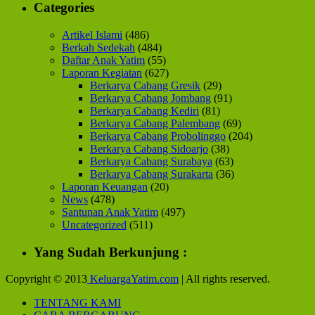
Categories
Artikel Islami
(486)
Berkah Sedekah
(484)
Daftar Anak Yatim
(55)
Laporan Kegiatan
(627)
Berkarya Cabang Gresik
(29)
Berkarya Cabang Jombang
(91)
Berkarya Cabang Kediri
(81)
Berkarya Cabang Palembang
(69)
Berkarya Cabang Probolinggo
(204)
Berkarya Cabang Sidoarjo
(38)
Berkarya Cabang Surabaya
(63)
Berkarya Cabang Surakarta
(36)
Laporan Keuangan
(20)
News
(478)
Santunan Anak Yatim
(497)
Uncategorized
(511)
Yang Sudah Berkunjung :
Copyright © 2013
KeluargaYatim.com
| All rights reserved.
TENTANG KAMI