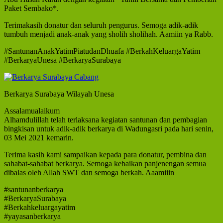
Paket Sembako*.
Terimakasih donatur dan seluruh pengurus. Semoga adik-adik
tumbuh menjadi anak-anak yang sholih sholihah. Aamiin ya Rabb.
#SantunanAnakYatimPiatudanDhuafa #BerkahKeluargaYatim
#BerkaryaUnesa #BerkaryaSurabaya
Berkarya Surabaya Wilayah Unesa
Assalamualaikum
Alhamdulillah telah terlaksana kegiatan santunan dan pembagian
bingkisan untuk adik-adik berkarya di Wadungasri pada hari senin,
03 Mei 2021 kemarin.
Terima kasih kami sampaikan kepada para donatur, pembina dan
sahabat-sahabat berkarya. Semoga kebaikan panjenengan semua
dibalas oleh Allah SWT dan semoga berkah. Aaamiiin
#santunanberkarya
#BerkaryaSurabaya
#Berkahkeluargayatim
#yayasanberkarya