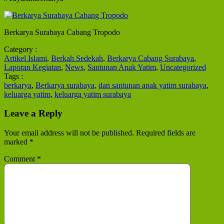
Berkarya Surabaya Cabang Tropodo
Category :
Artikel Islami
,
Berkah Sedekah
,
Berkarya Cabang Surabaya
,
Laporan Kegiatan
,
News
,
Santunan Anak Yatim
,
Uncategorized
Tags :
berkarya
,
Berkarya surabaya
,
dan santunan anak yatim surabaya
,
keluarga yatim
,
keluarga yatim surabaya
Leave a Reply
Your email address will not be published.
Required fields are
marked
*
Comment
*