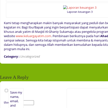
Laporan keuangan 3
Kami tetap mengharapkan makin banyak masyarakat yang peduli dan be
kegiatan ini. Bagi Ibu/Bapak yang ingin berpartisipasi dapat menyalurkan
khusus anak yatim di Masjid Al-Ghaniy Sukamaju atau pengelola prog
website
www.keluargayatim.com
. Pembinaan berikutnya pada hari
Ahad
sampai selesai. Semoga kita tetap istqomah untuk membina & menyantu
dalam hidupnya, dan semoga Allah memberikan kemudahan kepada kit
program mulia ini.
Category :
Uncategorized
Leave A Reply
Save my
name,
email,
three + 1 =
and