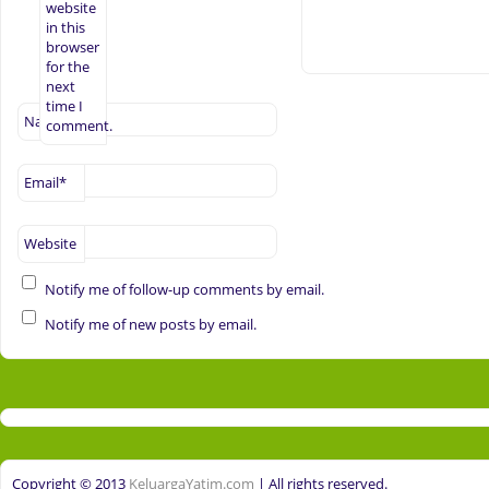
website
in this
browser
for the
next
time I
Name
*
comment.
Email
*
Website
Notify me of follow-up comments by email.
Notify me of new posts by email.
Copyright © 2013
KeluargaYatim.com
| All rights reserved.