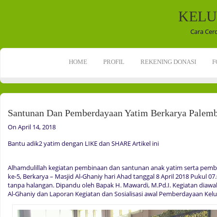
KELU
Cara Cer
HOME
PROFIL
REKENING DONASI
F
Santunan Dan Pemberdayaan Yatim Berkarya Palem
On April 14, 2018
Bantu adik2 yatim dengan LIKE dan SHARE Artikel ini
Alhamdulillah kegiatan pembinaan dan santunan anak yatim serta pemb
ke-5, Berkarya – Masjid Al-Ghaniy hari Ahad tanggal 8 April 2018 Pukul 07.
tanpa halangan. Dipandu oleh Bapak H. Mawardi, M.Pd.I. Kegiatan diaw
Al-Ghaniy dan Laporan Kegiatan dan Sosialisasi awal Pemberdayaan Kel