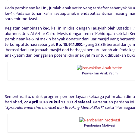
Pada pembinaan kali ini, jumlah anak yatim yang terdaftar sebanyak 50 
ke-4). Pada santunan kali ini setiap anak mendapat santunan masing masi
souvenir motivasi.
Kegiatan pembinaan ke-5 kali ini ini diisi dengan Tausyiah oleh Ustadz H.
alumnus Univ Al-Azhar Cairo, Mesir, dengan tema “Kehidupan setelah Ke
pembinaan ke-5 ini makin banyak donatur dari luar masjid yang berpartisi
terkumpul donasi sebanyak
Rp. 15.941.000,-
yang 28,8% berasal dari jem
berasal dari luar Jemaah masjid dari berbagai penjuru tanah air. Pada kegi
anak yatim dan penggalian potensi diri anak yatim untuk dibuatkan bu
Perwakilan Anak Yatim
Sementara itu, untuk program pemberdayaan keluarga yatim akan dim
hari Ahad,
22 April 2018 Pukul 13.30 s.d selesai
. Pertemuan perdana ini 
“
Spritualpreneurship mindset dan Breaking Mental Block
” serta “Perniaga
Pemberian Motivasi