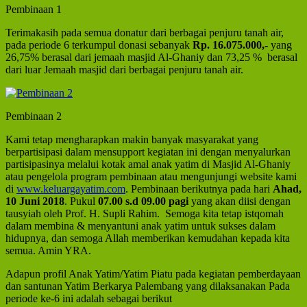
Pembinaan 1
Terimakasih pada semua donatur dari berbagai penjuru tanah air,
pada periode 6 terkumpul donasi sebanyak
Rp. 16.075.000,-
yang
26,75% berasal dari jemaah masjid Al-Ghaniy dan 73,25 %
berasal
dari luar Jemaah masjid dari berbagai penjuru tanah air.
Pembinaan 2
Kami tetap mengharapkan makin banyak masyarakat yang
berpartisipasi dalam mensupport kegiatan ini dengan menyalurkan
partisipasinya melalui kotak amal anak yatim di Masjid Al-Ghaniy
atau pengelola program pembinaan atau mengunjungi website kami
di
www.keluargayatim.com
. Pembinaan berikutnya pada hari
Ahad,
10 Juni 2018
. Pukul
07.00 s.d 09.00 pagi
yang akan diisi dengan
tausyiah oleh Prof. H. Supli Rahim.
Semoga kita tetap istqomah
dalam membina & menyantuni anak yatim untuk sukses dalam
hidupnya, dan semoga Allah memberikan kemudahan kepada kita
semua. Amin YRA.
Adapun profil Anak Yatim/Yatim Piatu pada kegiatan pemberdayaan
dan santunan Yatim Berkarya Palembang yang dilaksanakan Pada
periode ke-6 ini adalah sebagai berikut