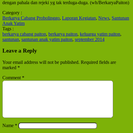
dengan pahala dan rejeki yg tak terduga-duga. (wh/BerkaryaPaiton)
Category :
Berkarya Cabang Probolinggo
,
Laporan Kegiatan
,
News
,
Santunan
Anak Yatim
Tags :
berkarya cabang paiton
,
berkarya paiton
,
keluarga yatim paiton
,
santunan
,
santunan anak yatim paiton
,
september 2014
Leave a Reply
Your email address will not be published.
Required fields are
marked
*
Comment
*
Name
*