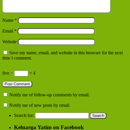
Name
*
Email
*
Website
Save my name, email, and website in this browser for the next
time I comment.
five −
= 4
Notify me of follow-up comments by email.
Notify me of new posts by email.
Search for:
Keluarga Yatim on Facebook