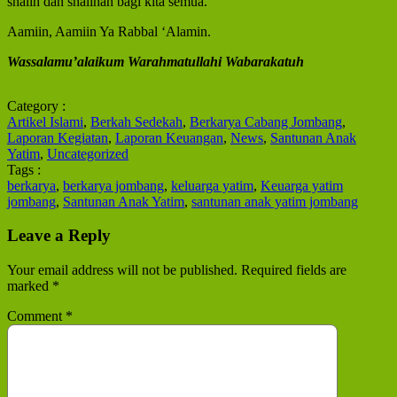
shalih dan shalihah bagi kita semua.
Aamiin, Aamiin Ya Rabbal ‘Alamin.
Wassalamu’alaikum Warahmatullahi Wabarakatuh
Category :
Artikel Islami
,
Berkah Sedekah
,
Berkarya Cabang Jombang
,
Laporan Kegiatan
,
Laporan Keuangan
,
News
,
Santunan Anak
Yatim
,
Uncategorized
Tags :
berkarya
,
berkarya jombang
,
keluarga yatim
,
Keuarga yatim
jombang
,
Santunan Anak Yatim
,
santunan anak yatim jombang
Leave a Reply
Your email address will not be published.
Required fields are
marked
*
Comment
*