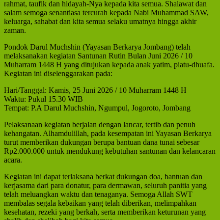
rahmat, taufik dan hidayah-Nya kepada kita semua. Shalawat dan
salam semoga senantiasa tercurah kepada Nabi Muhammad SAW,
keluarga, sahabat dan kita semua selaku umatnya hingga akhir
zaman.
Pondok Darul Muchshin (Yayasan Berkarya Jombang) telah
melaksanakan kegiatan Santunan Rutin Bulan Juni 2026 / 10
Muharram 1448 H yang ditujukan kepada anak yatim, piatu-dhuafa.
Kegiatan ini diselenggarakan pada:
Hari/Tanggal: Kamis, 25 Juni 2026 / 10 Muharram 1448 H
Waktu: Pukul 15.30 WIB
Tempat: P.A Darul Muchshin, Ngumpul, Jogoroto, Jombang
Pelaksanaan kegiatan berjalan dengan lancar, tertib dan penuh
kehangatan. Alhamdulillah, pada kesempatan ini Yayasan Berkarya
turut memberikan dukungan berupa bantuan dana tunai sebesar
Rp2.000.000 untuk mendukung kebutuhan santunan dan kelancaran
acara.
Kegiatan ini dapat terlaksana berkat dukungan doa, bantuan dan
kerjasama dari para donatur, para dermawan, seluruh panitia yang
telah meluangkan waktu dan tenaganya. Semoga Allah SWT
membalas segala kebaikan yang telah diberikan, melimpahkan
kesehatan, rezeki yang berkah, serta memberikan keturunan yang