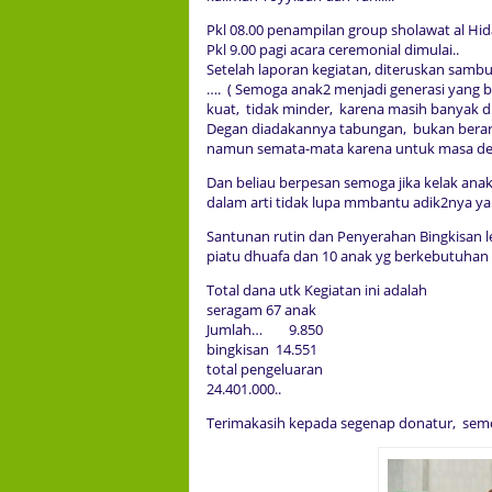
Pkl 08.00 penampilan group sholawat al H
Pkl 9.00 pagi acara ceremonial dimulai..
Setelah laporan kegiatan, diteruskan sambu
…. ( Semoga anak2 menjadi generasi yang b
kuat, tidak minder, karena masih banyak dia
Degan diadakannya tabungan, bukan berar
namun semata-mata karena untuk masa d
Dan beliau berpesan semoga jika kelak anak
dalam arti tidak lupa mmbantu adik2nya yang
Santunan rutin dan Penyerahan Bingkisan leb
piatu dhuafa dan 10 anak yg berkebutuhan
Total dana utk Kegiatan ini adalah
seragam 67 anak
Jumlah… 9.850
bingkisan 14.551
total pengeluaran
24.401.000..
Terimakasih kepada segenap donatur, sem