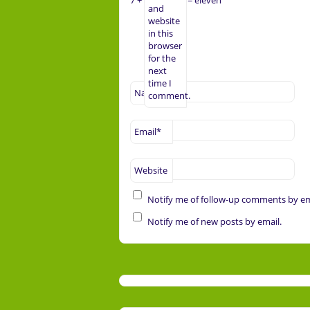
and
website
in this
browser
for the
next
time I
Name
*
comment.
Email
*
Website
Notify me of follow-up comments by em
Notify me of new posts by email.