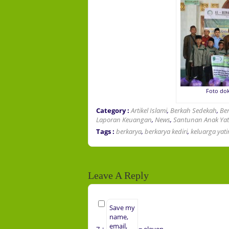
Foto dok
Category :
Artikel Islami
,
Berkah Sedekah
,
Be
Laporan Keuangan
,
News
,
Santunan Anak Ya
Tags :
berkarya
,
berkarya kediri
,
keluarga yat
Leave A Reply
Save my
name,
email,
7 +
= eleven