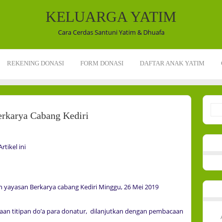
KELUARGA YATIM
Cara Cerdas Santuni Yatim & Dhuafa
REKENING DONASI
FORM DONASI
DAFTAR ANAK YATIM
rkarya Cabang Kediri
tikel ini
an yayasan Berkarya cabang Kediri Minggu, 26 Mei 2019
caan titipan do’a para donatur, dilanjutkan dengan pembacaan