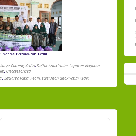
umentasi Berkarya cab. Kediri
rkarya Cabang Kediri
,
Daftar Anak Yatim
,
Laporan Kegiatan
,
tim
,
Uncategorized
im
,
keluarga yatim Kediri
,
santunan anak yatim Kediri