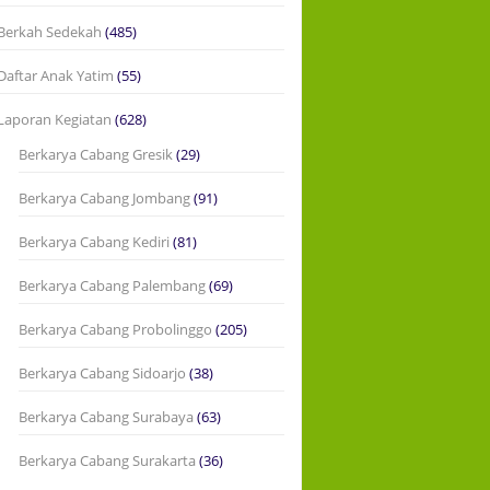
Berkah Sedekah
(485)
Daftar Anak Yatim
(55)
Laporan Kegiatan
(628)
Berkarya Cabang Gresik
(29)
Berkarya Cabang Jombang
(91)
Berkarya Cabang Kediri
(81)
Berkarya Cabang Palembang
(69)
Berkarya Cabang Probolinggo
(205)
Berkarya Cabang Sidoarjo
(38)
Berkarya Cabang Surabaya
(63)
Berkarya Cabang Surakarta
(36)