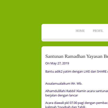
HOME
PROFIL
Santunan Ramadhan Yayasan Be
On May 27, 2019
Bantu adik2 yatim dengan LIKE dan SHARE Ar
Assalamualaikum Wr. Wb.
Alhamdulillahi Rabbil ‘Alamin acara santun
berjalan dengan lancar
Acara diawali pkl 07.00 pagi dengan pemba
kalimah Toyyibah dan Tahlil..