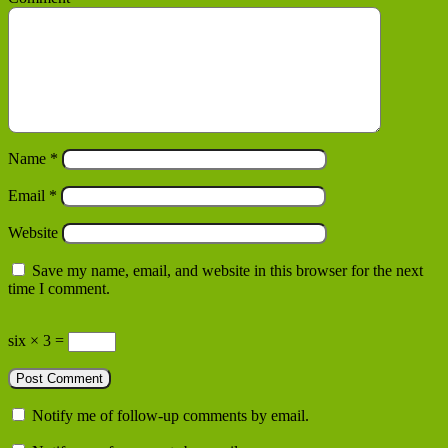
Name
*
Email
*
Website
Save my name, email, and website in this browser for the next
time I comment.
six × 3 =
Notify me of follow-up comments by email.