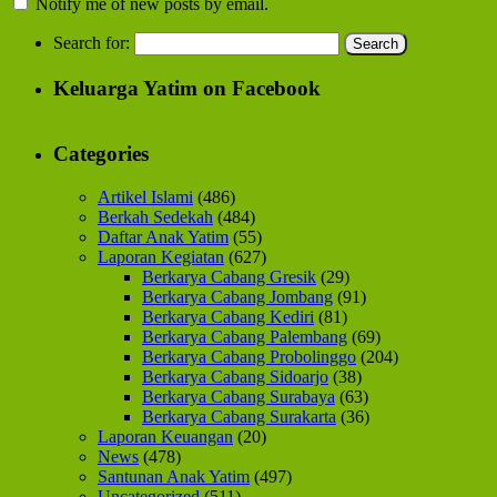
Notify me of new posts by email.
Search for:
Keluarga Yatim on Facebook
Categories
Artikel Islami
(486)
Berkah Sedekah
(484)
Daftar Anak Yatim
(55)
Laporan Kegiatan
(627)
Berkarya Cabang Gresik
(29)
Berkarya Cabang Jombang
(91)
Berkarya Cabang Kediri
(81)
Berkarya Cabang Palembang
(69)
Berkarya Cabang Probolinggo
(204)
Berkarya Cabang Sidoarjo
(38)
Berkarya Cabang Surabaya
(63)
Berkarya Cabang Surakarta
(36)
Laporan Keuangan
(20)
News
(478)
Santunan Anak Yatim
(497)
Uncategorized
(511)