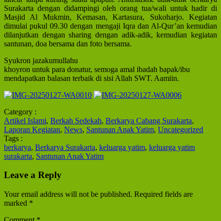
Surakarta dengan didampingi oleh orang tua/wali untuk hadir di
Masjid Al Mukmin, Kemasan, Kartasura, Sukoharjo. Kegiatan
dimulai pukul 09.30 dengan mengaji Iqra dan Al-Qur’an kemudian
dilanjutkan dengan sharing dengan adik-adik, kemudian kegiatan
santunan, doa bersama dan foto bersama.
Syukron jazakumullahu
khoyron untuk para donatur, semoga amal ibadah bapak/ibu
mendapatkan balasan terbaik di sisi Allah SWT. Aamiin.
Category :
Artikel Islami
,
Berkah Sedekah
,
Berkarya Cabang Surakarta
,
Laporan Kegiatan
,
News
,
Santunan Anak Yatim
,
Uncategorized
Tags :
berkarya
,
Berkarya Surakarta
,
keluarga yatim
,
keluarga yatim
surakarta
,
Santunan Anak Yatim
Leave a Reply
Your email address will not be published.
Required fields are
marked
*
Comment
*