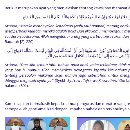
Berikut merupakan ayat yang menjelaskan tentang kewajiban merawat a
صْلاحٌ لَهُمْ خَيْرٌ وَإِنْ تُخَالِطُوهُمْ فَإِخْوَانُكُمْ وَاللَّهُ يَعْلَمُ الْمُفْسِدَ مِنَ الْمُصْلِحِ
Artinya, “
Mereka menanyakan kepadamu (Nabi Muhammad) tentang anak-an
‘Memperbaiki keadaan mereka adalah baik!’ Dan jika kamu mempergauli me
saudara-saudaramu. Allah mengetahui orang yang berbuat kerusakan dan 
Baqarah [2]: 220).
ئِرَةِ الْمُحْتَاجِيْنَ لَكِنَّ الله يُنَبِّهُنَا إِلَى أَنَّ الْمَسْأَلَةَ فِي الْيَتِيْمِ لَيْسَتْ مَسْأَلَةَ احْتِيَاجٍ إِلَى
لَكِنَّهُ فِي حَاجَةٍ إِلىَ أَنْ نُعَوِّضَهُ بِالتَّكَافُلِ عَمَّا فَقدَهُ مِنَ الْأَبِ
Artinya, “
Dan kita semua tahu bahwa anak-anak yatim terkadang tidak 
yang butuh, namun Allah memberikan peringatan kepada kita bahwa p
tentang persoalan makanan saja, namun juga kebutuhan untuk mengg
ditinggal pergi oleh ayahnya
.” (Syekh Sya’rawi,
Tafsir wa Khawathirul Qur’an 
halaman 591).
Kami ucapkan terimakasih kepada semua pengurus dan donatur yang te
semoga Allah ganti amal kita dengan limpahan pahala dan terkabulnya haj