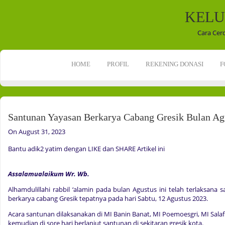
KELU
Cara Cer
HOME
PROFIL
REKENING DONASI
F
Santunan Yayasan Berkarya Cabang Gresik Bulan Ag
On August 31, 2023
Bantu adik2 yatim dengan LIKE dan SHARE Artikel ini
Assalamualaikum Wr. Wb.
Alhamdulillahi rabbil ‘alamin pada bulan Agustus ini telah terlaksana
berkarya cabang Gresik tepatnya pada hari Sabtu, 12 Agustus 2023.
Acara santunan dilaksanakan di MI Banin Banat, MI Poemoesgri, MI Salaf
kemudian di sore hari berlanjut santunan di sekitaran gresik kota.