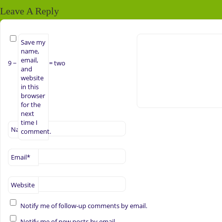
Leave A Reply
Save my
name,
email,
9 −
= two
and
website
in this
browser
for the
next
time I
Name
*
comment.
Email
*
Website
Notify me of follow-up comments by email.
Notify me of new posts by email.