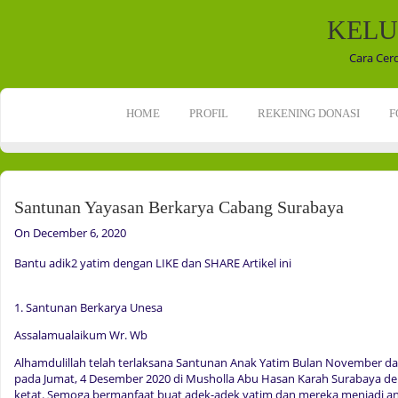
KELU
Cara Cer
HOME
PROFIL
REKENING DONASI
F
Santunan Yayasan Berkarya Cabang Surabaya
On December 6, 2020
Bantu adik2 yatim dengan LIKE dan SHARE Artikel ini
1. Santunan Berkarya Unesa
Assalamualaikum Wr. Wb
Alhamdulillah telah terlaksana Santunan Anak Yatim Bulan November 
pada Jumat, 4 Desember 2020 di Musholla Abu Hasan Karah Surabaya de
ketat. Semoga bermanfaat buat adek-adek yatim dan mereka menjadi an