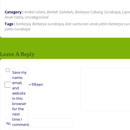
Category :
Artikel Islami
,
Berkah Sedekah
,
Berkarya Cabang Surabaya
,
Lapo
Anak Yatim
,
Uncategorized
Tags :
berkarya
,
Berkarya surabaya
,
dan santunan anak yatim berkarya su
yatim surabaya
Leave A Reply
Save my
name,
email,
× 3 = fifteen
and
website
in this
browser
for the
next
time I
Name
*
comment.