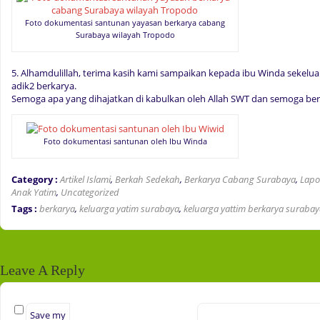
Foto dokumentasi santunan yayasan berkarya cabang
Surabaya wilayah Tropodo
5. Alhamdulillah, terima kasih kami sampaikan kepada ibu Winda sekelu
adik2 berkarya.
Semoga apa yang dihajatkan di kabulkan oleh Allah SWT dan semoga ber
Foto dokumentasi santunan oleh Ibu Winda
Category :
Artikel Islami
,
Berkah Sedekah
,
Berkarya Cabang Surabaya
,
Lapo
Anak Yatim
,
Uncategorized
Tags :
berkarya
,
keluarga yatim surabaya
,
keluarga yattim berkarya suraba
Leave A Reply
Save my