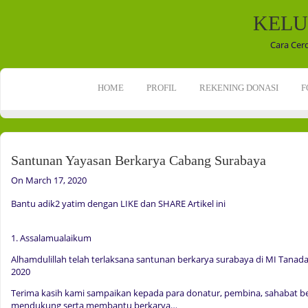
KELU
Cara Cer
HOME
PROFIL
REKENING DONASI
F
Santunan Yayasan Berkarya Cabang Surabaya
On March 17, 2020
Bantu adik2 yatim dengan LIKE dan SHARE Artikel ini
1. Assalamualaikum
Alhamdulillah telah terlaksana santunan berkarya surabaya di MI Tanad
2020
Terima kasih kami sampaikan kepada para donatur, pembina, sahabat be
mendukung serta membantu berkarya…