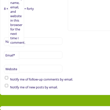
name,
email,
8 ×
= forty
and
website
in this
browser
for the
next
time I
Name
*
comment.
Email
*
Website
Notify me of follow-up comments by email.
Notify me of new posts by email.