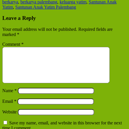
berkarya
,
berkarya palembang
,
keluarga yatim
,
Santunan Anak
Yatim
,
Santunan Anak Yatim Palembang
Leave a Reply
Your email address will not be published.
Required fields are
marked
*
Comment
*
Name
*
Email
*
Website
Save my name, email, and website in this browser for the next
time I comment.