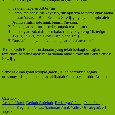
Setoran hapalan AlQur’an
Sambutan pengurus Yayasan, dilanjut doa bersama anak yatim
binaan Yayasan Budi Sentosa Sriwijaya yang dipimpin oleh
Adhitya salah satu anak binaan Yayasan.
Pembagian santunan perkelompok masing-masing.
Pembagian zakat dan sembako (minyak goreng 1lt, terigu
1kg, gula 1kg, teh 1kotak, sirup abc 1btl)
Bunda-bunda yatim ikut pengajian di dalam rumah.
Terimakasih Bapak, Ibu donatur yang telah berbagi sebagian
rezekinya bersama anak yatim dhuafa binaan Yayasan Budi Sentosa
Sriwijaya.
Semoga Allah ganti berlipat ganda, Allah permudah segala
urusannya dan jadi ladang amal ibadah Aamiin yaa robbal’aalamiin
Category :
Artikel Islami
,
Berkah Sedekah
,
Berkarya Cabang Palembang
,
Laporan Kegiatan
,
News
,
Santunan Anak Yatim
,
Uncategorized
Tags :