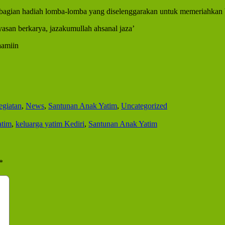
mbagian hadiah lomba-lomba yang diselenggarakan untuk memeriahkan 
san berkarya, jazakumullah ahsanal jaza’
aamiin
egiatan
,
News
,
Santunan Anak Yatim
,
Uncategorized
atim
,
keluarga yatim Kediri
,
Santunan Anak Yatim
*