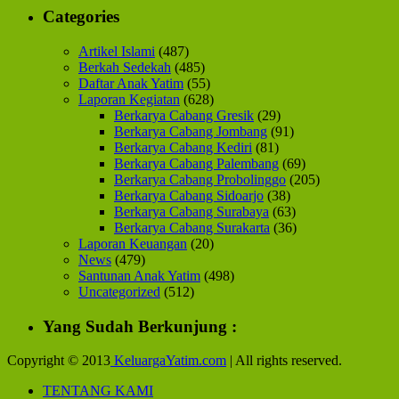
Categories
Artikel Islami
(487)
Berkah Sedekah
(485)
Daftar Anak Yatim
(55)
Laporan Kegiatan
(628)
Berkarya Cabang Gresik
(29)
Berkarya Cabang Jombang
(91)
Berkarya Cabang Kediri
(81)
Berkarya Cabang Palembang
(69)
Berkarya Cabang Probolinggo
(205)
Berkarya Cabang Sidoarjo
(38)
Berkarya Cabang Surabaya
(63)
Berkarya Cabang Surakarta
(36)
Laporan Keuangan
(20)
News
(479)
Santunan Anak Yatim
(498)
Uncategorized
(512)
Yang Sudah Berkunjung :
Copyright © 2013
KeluargaYatim.com
| All rights reserved.
TENTANG KAMI