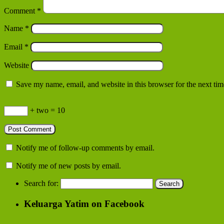
Comment
*
Name
*
Email
*
Website
Save my name, email, and website in this browser for the next ti
+ two = 10
Notify me of follow-up comments by email.
Notify me of new posts by email.
Search for:
Keluarga Yatim on Facebook