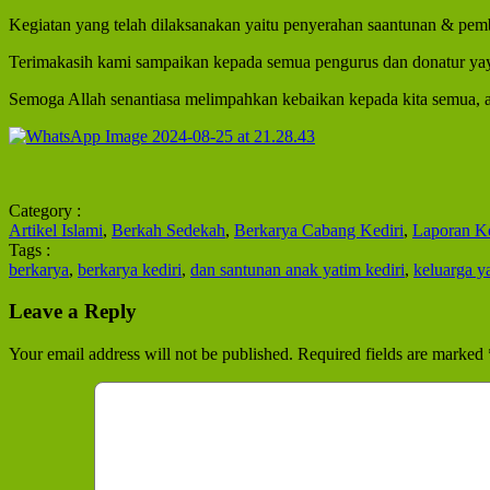
Kegiatan yang telah dilaksanakan yaitu penyerahan saantunan & pe
Terimakasih kami sampaikan kepada semua pengurus dan donatur yaya
Semoga Allah senantiasa melimpahkan kebaikan kepada kita semua, 
Category :
Artikel Islami
,
Berkah Sedekah
,
Berkarya Cabang Kediri
,
Laporan K
Tags :
berkarya
,
berkarya kediri
,
dan santunan anak yatim kediri
,
keluarga y
Leave a Reply
Your email address will not be published.
Required fields are marked