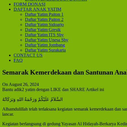
FORM DONASI
DAFTAR ANAK YATIM
Daftar Yatim Paiton 1
Daftar Yatim Paiton 2
Daftar Yatim Sidoarjo
Daftar Yatim Gresik
Daftar Yatim ITS Sby
Daftar Yatim Unesa Sby
Daftar Yatim Jombang
Daftar Yatim Surakarta
CONTACT US
FAQ
Semarak Kemerdekaan dan Santunan Anak 
On August 26, 2024
Bantu adik2 yatim dengan LIKE dan SHARE Artikel ini
السَّلاَمُ عَلَيْكُمْ وَرَحْمَةُ اللهِ وَبَرَكَاتُهُ
Alhamdulillah telah terlaksana kegiatan semarak kemerdekaan dan sa
lancar.
Kegiatan berlangsung di gedung Yayasan Al Hidayah-Berkarya Kedi