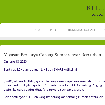
KELU
Cara Cer
HOME
PROFIL
REKENING DONASI
F
Yayasan Berkarya Cabang Sumberanyar Berqurban
On June 18, 2025
Bantu adik2 yatim dengan LIKE dan SHARE Artikel ini
(06/06) Alhamdulillah yayasan berkarya mendapatkan amanah untuk 
menyalurkan daging qurban. Ada sebanyak 3 sapi & 2 kambing. Daging q
yatim, keluarga yatim, dhuafa, dan warga sekitar yayasan.
Salah satu ayat Al-Quran yang menerangkan tentang kurban antara lain: