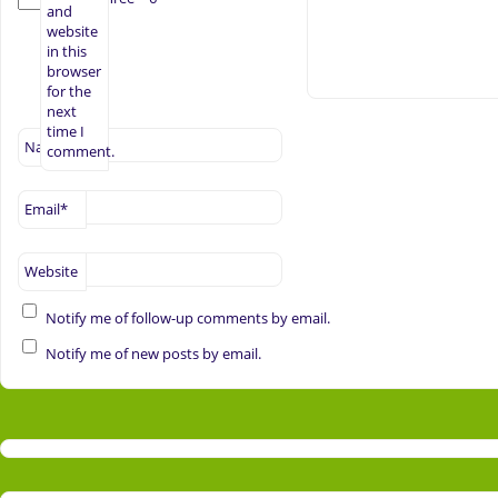
and
website
in this
browser
for the
next
time I
Name
*
comment.
Email
*
Website
Notify me of follow-up comments by email.
Notify me of new posts by email.