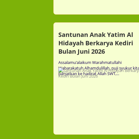
Santunan Anak Yatim Al
Hidayah Berkarya Kediri
Bulan Juni 2026
Assalamu’alaikum Warahmatullahi
Wabarakatuh Alhamdulillah, puji syukur kit
mment
Comment
0
0
panjatkan ke hadirat Allah SWT,...