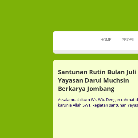
HOME
PROFIL
Santunan Rutin Bulan Juli
Yayasan Darul Muchsin
Berkarya Jombang
Assalamualaikum Wr. Wb. Dengan rahmat 
karunia Allah SWT, kegiatan santunan Yayasa
mment
Comment
0
0