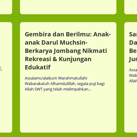
16th Jul
Gembira dan Berilmu: Anak-
Sa
anak Darul Muchsin-
Da
Berkarya Jombang Nikmati
Be
Rekreasi & Kunjungan
Ju
Edukatif
a
Comment
Ass
0
Waba
Assalamu’alaikum Warahmatullahi
Alla
Wabarakatuh Alhamdulillah, segala puji bagi
Allah SWT yang telah melimpahkan...
05th Jul