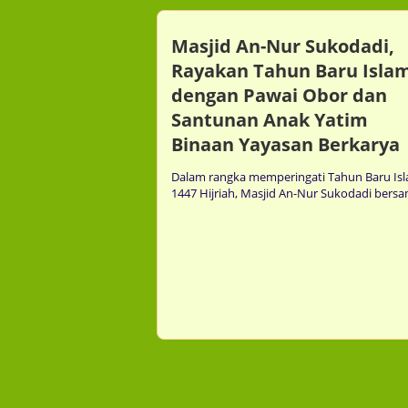
Masjid An-Nur Sukodadi,
Rayakan Tahun Baru Isla
dengan Pawai Obor dan
Santunan Anak Yatim
Binaan Yayasan Berkarya
mment
Comment
0
0
Dalam rangka memperingati Tahun Baru Is
1447 Hijriah, Masjid An-Nur Sukodadi bersam