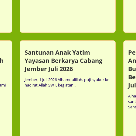
31st Jul
Santunan Anak Yatim
Pe
ah
Yayasan Berkarya Cabang
An
Jember Juli 2026
Bu
Be
Jember, 1 Juli 2026 Alhamdulillah, puji syukur ke
Ju
kami
hadirat Allah SWT, kegiatan...
Comment
0
Alha
san
Sent