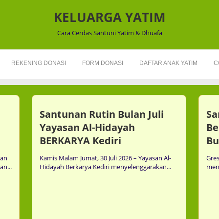
KELUARGA YATIM
Cara Cerdas Santuni Yatim & Dhuafa
REKENING DONASI
FORM DONASI
DAFTAR ANAK YATIM
C
Santunan Rutin Bulan Juli
Sa
Yayasan Al-Hidayah
Be
BERKARYA Kediri
Bu
dan
Kamis Malam Jumat, 30 Juli 2026 – Yayasan Al-
Gres
n...
Hidayah Berkarya Kediri menyelenggarakan...
meny
Comment
0