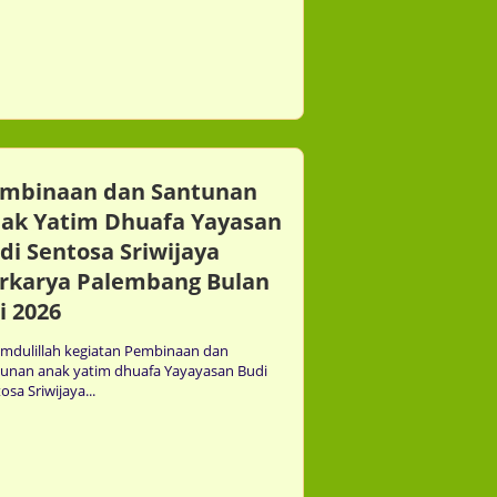
31st Jul
mbinaan dan Santunan
ak Yatim Dhuafa Yayasan
di Sentosa Sriwijaya
rkarya Palembang Bulan
li 2026
mdulillah kegiatan Pembinaan dan
tunan anak yatim dhuafa Yayayasan Budi
osa Sriwijaya...