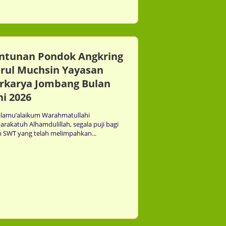
16th Jul
ntunan Pondok Angkring
rul Muchsin Yayasan
rkarya Jombang Bulan
ni 2026
alamu’alaikum Warahmatullahi
rakatuh Alhamdulillah, segala puji bagi
h SWT yang telah melimpahkan...
05th Jul