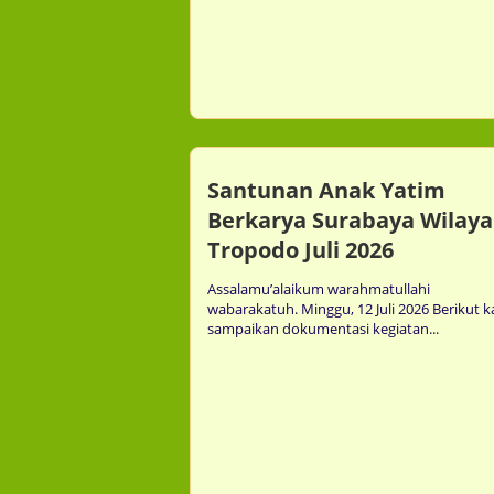
Santunan Anak Yatim
Berkarya Surabaya Wilay
Tropodo Juli 2026
Assalamu’alaikum warahmatullahi
wabarakatuh. Minggu, 12 Juli 2026 Berikut 
mment
Comment
0
0
sampaikan dokumentasi kegiatan...