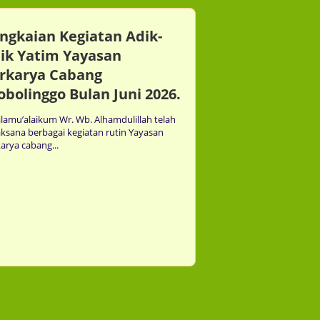
ngkaian Kegiatan Adik-
ik Yatim Yayasan
rkarya Cabang
obolinggo Bulan Juni 2026.
lamu’alaikum Wr. Wb. Alhamdulillah telah
aksana berbagai kegiatan rutin Yayasan
arya cabang...
24th Jun