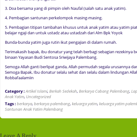
3. Doa bersama yang di pimpin oleh Naufal (salah satu anak yatim).
4. Pembagian santunan perkelompok masing-masing.
5. Pembagian titipan tambahan khusus untuk anak yatim atau yatim pia
belajar ngaji dan untuk ustadz atau ustadzah dari Alm Bpk Yoyok
Bunda-bunda yatim juga rutin ikut pengajian di dalam rumah.
Terimakasih bapak, ibu donatur yang telah berbagi sebagian rezekinya 
binaan Yayasan Budi Sentosa Sriwijaya Palembang.
Semoga Allah ganti berlipat ganda, Allah permudah segala urusannya dan
Semoga Bapak, Ibu donatur selalu sehat dan selalu dalam lindungan All
Robbal’aalamiin
Category :
Artikel Islami
,
Berkah Sedekah
,
Berkarya Cabang Palembang
,
Lap
Anak Yatim
,
Uncategorized
Tags :
berkarya
,
berkarya palembang
,
keluarga yatim
,
keluarga yatim pale
Santunan Anak Yatim Palembang
Leave A Reply