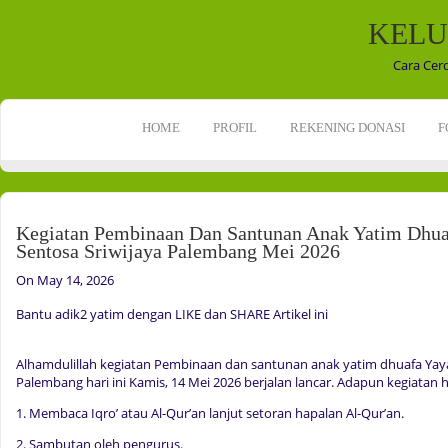
KELU
Cara Cer
HOME
PROFIL
REKENING DONASI
F
Kegiatan Pembinaan Dan Santunan Anak Yatim Dhua
Sentosa Sriwijaya Palembang Mei 2026
On May 14, 2026
Bantu adik2 yatim dengan LIKE dan SHARE Artikel ini
Alhamdulillah kegiatan Pembinaan dan santunan anak yatim dhuafa Yaya
Palembang hari ini Kamis, 14 Mei 2026 berjalan lancar. Adapun kegiatan har
1. Membaca Iqro’ atau Al-Qur’an lanjut setoran hapalan Al-Qur’an.
2. Sambutan oleh pengurus.