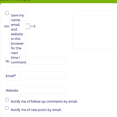
Save my
name,
email,
nine ×
= 9
and
website
in this
browser
for the
next
time I
Name
*
comment.
Email
*
Website
Notify me of follow-up comments by email.
Notify me of new posts by email.