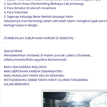
2. Gus Moch Ihsan (Pembimbing Berkarya Cab Jombang)
3. Para donatur di seluruh nusantara
4. Para Volunteer
5. Segenap Keluarga Besar Berkah keluarga Yatim
Selanjutnya mari bersinergi dalam ukhuwah islami, mengikuti jejak par
berbagi tanpa iri dengki. .
.
.
(TUMBUHLAH SUBUR NIAN HARUM DI SEMESTA)
.
.
Special Milad
Mendawamkan sholawat di malam puncak Lailatus Sholawat…
(Allahummasholli’ala sayyidina Muhammad)
#AKU ADA KARENA RIDLONYA
#AKU BERTAHAN KARENA SEMANGATMU
#AKU RIANG JIKA TANPA KELUH KESAHMU
#ISTIQOMAHKU SEBAB TANPA HENTI ULURAN TANGANMU
SALAM BERKARYA