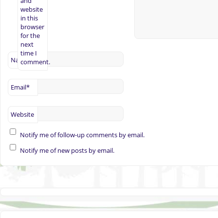
and
website
in this
browser
for the
next
time I
Name
*
comment.
Email
*
Website
Notify me of follow-up comments by email.
Notify me of new posts by email.