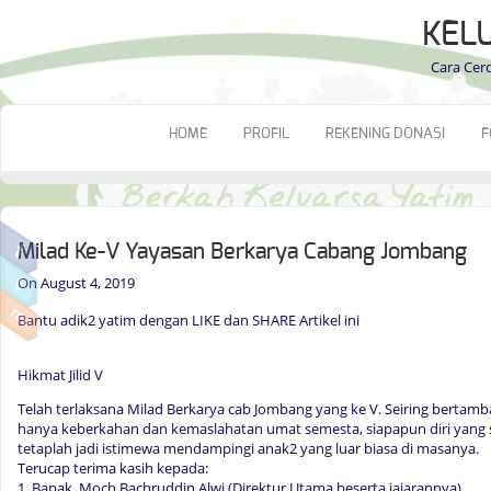
KEL
Cara Cer
HOME
PROFIL
REKENING DONASI
F
Milad Ke-V Yayasan Berkarya Cabang Jombang
On August 4, 2019
Bantu adik2 yatim dengan LIKE dan SHARE Artikel ini
Hikmat Jilid V
Telah terlaksana Milad Berkarya cab Jombang yang ke V. Seiring bertam
hanya keberkahan dan kemaslahatan umat semesta, siapapun diri yang su
tetaplah jadi istimewa mendampingi anak2 yang luar biasa di masanya.
Terucap terima kasih kepada:
1. Bapak Moch Bachruddin Alwi (Direktur Utama beserta jajarannya)