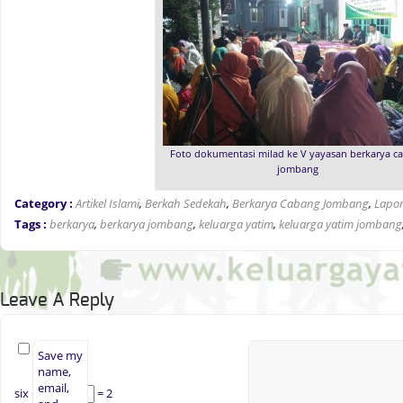
Foto dokumentasi milad ke V yayasan berkarya c
jombang
Category :
Artikel Islami
,
Berkah Sedekah
,
Berkarya Cabang Jombang
,
Lapor
Tags :
berkarya
,
berkarya jombang
,
keluarga yatim
,
keluarga yatim jombang
Leave A Reply
Save my
name,
email,
six −
= 2