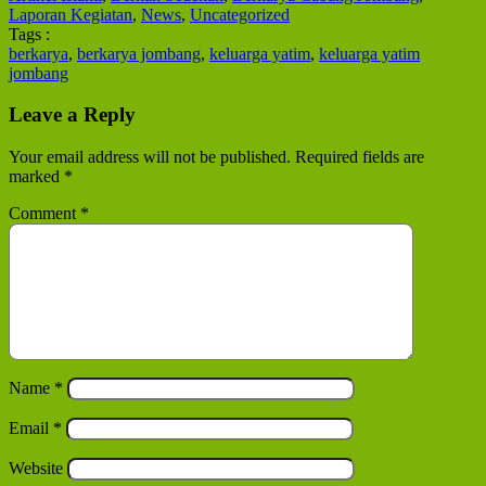
Laporan Kegiatan
,
News
,
Uncategorized
Tags :
berkarya
,
berkarya jombang
,
keluarga yatim
,
keluarga yatim
jombang
Leave a Reply
Your email address will not be published.
Required fields are
marked
*
Comment
*
Name
*
Email
*
Website