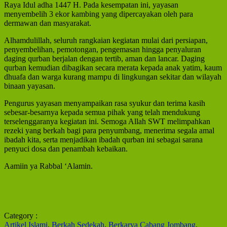
Raya Idul adha 1447 H. Pada kesempatan ini, yayasan
menyembelih 3 ekor kambing yang dipercayakan oleh para
dermawan dan masyarakat.
Alhamdulillah, seluruh rangkaian kegiatan mulai dari persiapan,
penyembelihan, pemotongan, pengemasan hingga penyaluran
daging qurban berjalan dengan tertib, aman dan lancar. Daging
qurban kemudian dibagikan secara merata kepada anak yatim, kaum
dhuafa dan warga kurang mampu di lingkungan sekitar dan wilayah
binaan yayasan.
Pengurus yayasan menyampaikan rasa syukur dan terima kasih
sebesar-besarnya kepada semua pihak yang telah mendukung
terselenggaranya kegiatan ini. Semoga Allah SWT melimpahkan
rezeki yang berkah bagi para penyumbang, menerima segala amal
ibadah kita, serta menjadikan ibadah qurban ini sebagai sarana
penyuci dosa dan penambah kebaikan.
Aamiin ya Rabbal ‘Alamin.
Category :
Artikel Islami
,
Berkah Sedekah
,
Berkarya Cabang Jombang
,