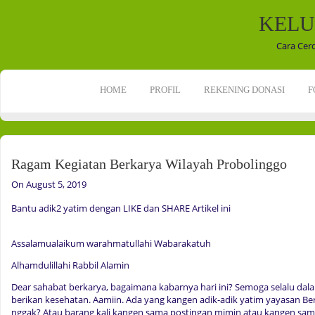
KELU
Cara Cer
HOME
PROFIL
REKENING DONASI
F
Ragam Kegiatan Berkarya Wilayah Probolinggo
On August 5, 2019
Bantu adik2 yatim dengan LIKE dan SHARE Artikel ini
Assalamualaikum warahmatullahi Wabarakatuh
Alhamdulillahi Rabbil Alamin
Dear sahabat berkarya, bagaimana kabarnya hari ini? Semoga selalu dala
berikan kesehatan. Aamiin. Ada yang kangen adik-adik yatim yayasan B
nggak? Atau barang kali kangen sama postingan mimin atau kangen sama