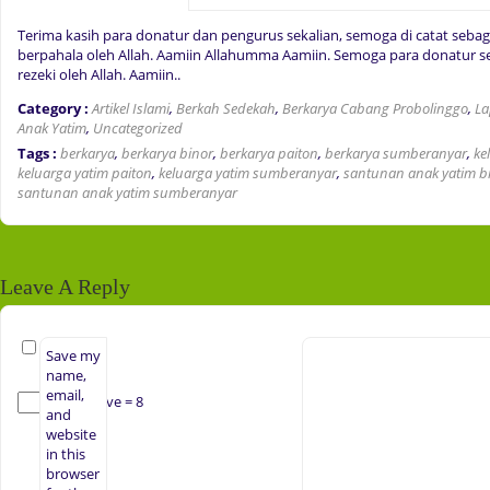
Terima kasih para donatur dan pengurus sekalian, semoga di catat sebag
berpahala oleh Allah. Aamiin Allahumma Aamiin. Semoga para donatur s
rezeki oleh Allah. Aamiin..
Category :
Artikel Islami
,
Berkah Sedekah
,
Berkarya Cabang Probolinggo
,
La
Anak Yatim
,
Uncategorized
Tags :
berkarya
,
berkarya binor
,
berkarya paiton
,
berkarya sumberanyar
,
ke
keluarga yatim paiton
,
keluarga yatim sumberanyar
,
santunan anak yatim b
santunan anak yatim sumberanyar
Leave A Reply
Save my
name,
email,
+ five = 8
and
website
in this
browser