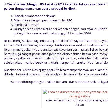
3.
Tertera hari Minggu, 05 Agustus 2019 telah terlaksana santuna
paiton dengan susunan acara sebagai berikut :
Diawali pembacaan sholawat
Dilanjutkan dengan pembukaan oleh MC
Pembacaan Yasin
Tausiyah oleh Ustad Natsir berkenaan dengan hari raya Idul Adha y
peringati bersama nanti pada tanggal 11 Agustus 2019.
Beliau mengisahkan bagaimana sejarah dari Hari raya idul adha atau yang
kurban. Cerita ini sering kita dengar tentunya usai salat sunnah idul ad
Ibrahim merupakan Nabi yang sangat kaya dan dermawan. Beliau buka
namun juga sangat patuh akan perintah Allah, bahkan ketika Allah men
putranya yakni Nabi Ismail melalui mimpi. Namun, ketika hendak menye
setelah pisau nyaris digerakkan , Allah menganti/menukar Nabi Ismail 
Nasehat dari Ustad Nasir juga agar kita bisa memperbanyak amal-amal s
di bulan ini yakni puasa sunnah tarwiyah dan arafah karena banyak seka
Acara ditutup dengan makan bersama dan santunan adik-adik yat
Foto dokumentasi santunan yayasan berkarya c
Paiton