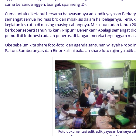
cuma bercanda nggeh, biar gak spanneng :D).
Cuma untuk diketahui bersama bahwasannya adik-adik yayasan Berkarya
semangat semua lho mas bro dan mbak sis dalam hal belajarnya. Terbukti
kegiatan les rutin di masing-masing cabangnya. Meskipun udah tahun 2
berkobar seperti tahun 45 kan? Pripun? Bener kan? Apalagi semangat d
pemudi di Indonesia adalah penerus, di tangan mereka tergenggam mas
Oke sebelum kita share foto-foto dan agenda santunan wilayah Proboli
Paiton, Sumberanyar, dan Binor kali ini bakalan share foto rajinnya adik-
Foto dokumentasi adik-adik yayasan berkarya c