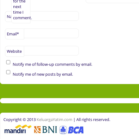
for the
next
time I
Name
*
comment.
Email
*
Website
Notify me of follow-up comments by email.
Notify me of new posts by email.
Copyright © 2013
KeluargaYatim.com
| All rights reserved.