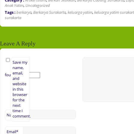
Anak Yatim
,
Uncategorized
Tags :
berkarya
,
Berkarya Surakarta
,
keluarga yatim
,
keluarga yatim suraka
surakarta
Leave A Reply
Save my
name,
email,
four + 3 =
and
website
in this
browser
for the
next
time I
Name
*
comment.
Email
*