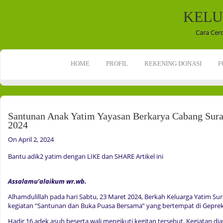
KELU
Cara Cer
HOME
PROFIL
REKENING DONASI
F
Santunan Anak Yatim Yayasan Berkarya Cabang Sur
2024
On April 2, 2024
Bantu adik2 yatim dengan LIKE dan SHARE Artikel ini
Assalamu’alaikum wr.wb.
Alhamdulillah pada hari Sabtu, 23 Maret 2024, Berkah Keluarga Yatim Su
kegiatan “Santunan dan Buka Puasa Bersama” yang bertempat di Geprek 
Hadir 16 adek asuh beserta wali mengikuti kegitan tersebut. Kegiatan d