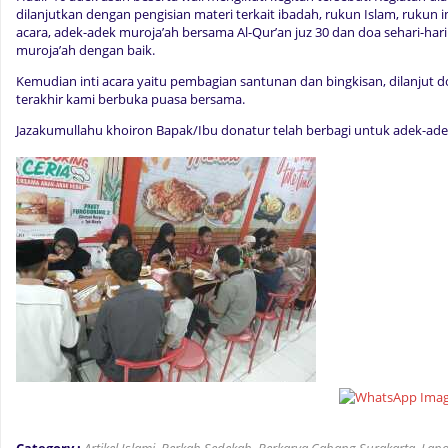
dilanjutkan dengan pengisian materi terkait ibadah, rukun Islam, rukun i
acara, adek-adek muroja’ah bersama Al-Qur’an juz 30 dan doa sehari-ha
muroja’ah dengan baik.
Kemudian inti acara yaitu pembagian santunan dan bingkisan, dilanjut 
terakhir kami berbuka puasa bersama.
Jazakumullahu khoiron Bapak/Ibu donatur telah berbagi untuk adek-ade
Category :
Artikel Islami
,
Berkah Sedekah
,
Berkarya Cabang Surakarta
,
Lapo