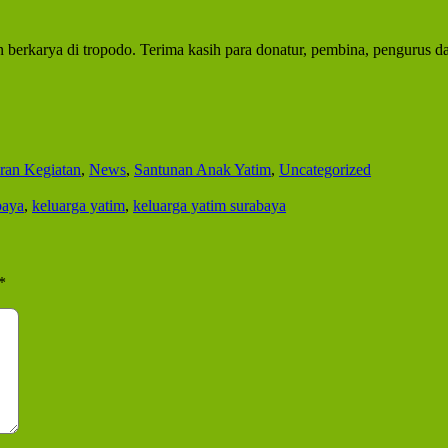
n berkarya di tropodo. Terima kasih para donatur, pembina, pengurus d
ran Kegiatan
,
News
,
Santunan Anak Yatim
,
Uncategorized
baya
,
keluarga yatim
,
keluarga yatim surabaya
*