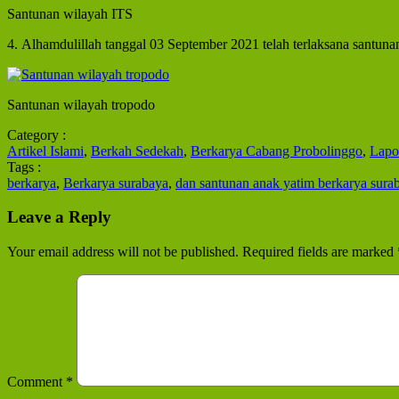
Santunan wilayah ITS
4. Alhamdulillah tanggal 03 September 2021 telah terlaksana santuna
Santunan wilayah tropodo
Category :
Artikel Islami
,
Berkah Sedekah
,
Berkarya Cabang Probolinggo
,
Lapo
Tags :
berkarya
,
Berkarya surabaya
,
dan santunan anak yatim berkarya sura
Leave a Reply
Your email address will not be published.
Required fields are marked
Comment
*