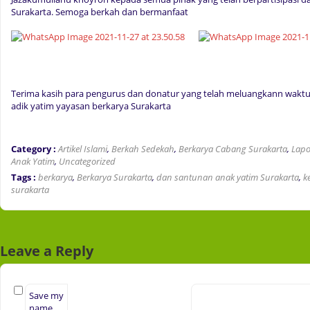
Surakarta. Semoga berkah dan bermanfaat
Terima kasih para pengurus dan donatur yang telah meluangkann waktu
adik yatim yayasan berkarya Surakarta
Category :
Artikel Islami
,
Berkah Sedekah
,
Berkarya Cabang Surakarta
,
Lapo
Anak Yatim
,
Uncategorized
Tags :
berkarya
,
Berkarya Surakarta
,
dan santunan anak yatim Surakarta
,
k
surakarta
Leave a Reply
Save my
name,