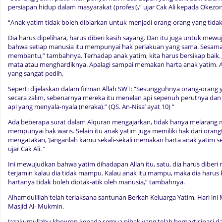
persiapan hidup dalam masyarakat (profesi),” ujar Cak Ali kepada Okezo
“Anak yatim tidak boleh dibiarkan untuk menjadi orang-orang yang tid
Dia harus dipelihara, harus diberi kasih sayang. Dan itu juga untuk mewuj
bahwa setiap manusia itu mempunyai hak perlakuan yang sama. Sesama 
membantu,” tambahnya. Terhadap anak yatim, kita harus bersikap bai
mata atau menghardiknya. Apalagi sampai memakan harta anak yatim. 
yang sangat pedih.
Seperti dijelaskan dalam firman Allah SWT: “Sesungguhnya orang-oran
secara zalim, sebenarnya mereka itu menelan api sepenuh perutnya da
api yang menyala-nyala (neraka).” (QS. An-Nisa’ ayat 10) ”
Ada beberapa surat dalam Alquran mengajarkan, tidak hanya melarang 
mempunyai hak waris. Selain itu anak yatim juga memiliki hak dari orang
mengatakan, ‘Janganlah kamu sekali-sekali memakan harta anak yatim seca
ujar Cak Ali. ”
Ini mewujudkan bahwa yatim dihadapan Allah itu, satu, dia harus diber
terjamin kalau dia tidak mampu. Kalau anak itu mampu, maka dia harus ki
hartanya tidak boleh diotak-atik oleh manusia,” tambahnya.
Alhamdulillah telah terlaksana santunan Berkah Keluarga Yatim, Hari in
Masjid Al- Mukmin.
Jazakumullahu khoyron kepada semua pihak yang telah berpartisipasi 