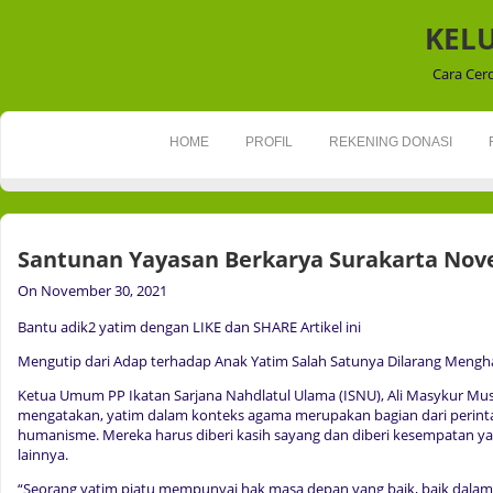
KEL
Cara Cer
HOME
PROFIL
REKENING DONASI
Santunan Yayasan Berkarya Surakarta Nov
On November 30, 2021
Bantu adik2 yatim dengan LIKE dan SHARE Artikel ini
Mengutip dari Adap terhadap Anak Yatim Salah Satunya Dilarang Meng
Ketua Umum PP Ikatan Sarjana Nahdlatul Ulama (ISNU), Ali Masykur Musa
mengatakan, yatim dalam konteks agama merupakan bagian dari perinta
humanisme. Mereka harus diberi kasih sayang dan diberi kesempatan y
lainnya.
“Seorang yatim piatu mempunyai hak masa depan yang baik, baik dala