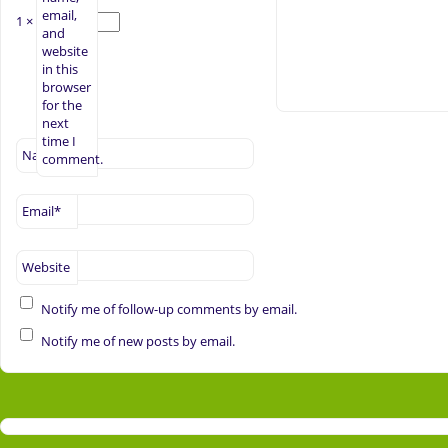
email,
1 × two =
and
website
in this
browser
for the
next
time I
Name
*
comment.
Email
*
Website
Notify me of follow-up comments by email.
Notify me of new posts by email.