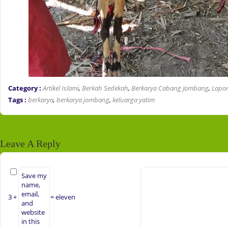
Category :
Artikel Islami
,
Berkah Sedekah
,
Berkarya Cabang Jombang
,
Lapor
Tags :
berkarya
,
berkarya jombang
,
keluarga yatim
Leave A Reply
Save my
name,
email,
3 +
= eleven
and
website
in this