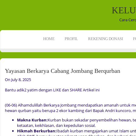
KELU
Cara Cer
HOME
PROFIL
REKENING DONASI
F
Yayasan Berkarya Cabang Jombang Berqurban
On July 8, 2025
Bantu adik2 yatim dengan LIKE dan SHARE Artikel ini
(06-06) Alhamdulillah Berkarya Jombang mendapatkan amanah untuk 
hewan qurban yaitu berupa 2 ekor kambing dari Bapak Andri kuncoro, m
Makna Kurban:
Kurban bukan sekadar penyembelihan hewan, te
ketaatan, keikhlasan, dan kepedulian sosial.
Hikmah Berkurban:
Ibadah kurban mengajarkan umat Islam un