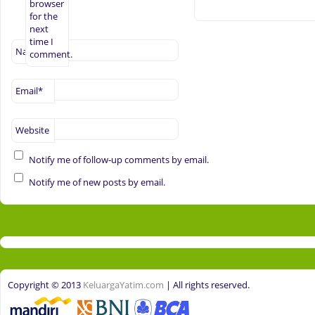
browser
for the
next
time I
Name
*
comment.
Email
*
Website
Notify me of follow-up comments by email.
Notify me of new posts by email.
Copyright © 2013
KeluargaYatim.com
| All rights reserved.