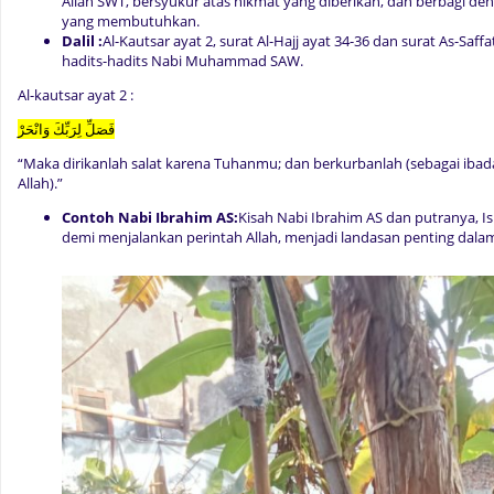
Allah SWT, bersyukur atas nikmat yang diberikan, dan berbagi d
yang membutuhkan.
Dalil :
Al-Kautsar ayat 2, surat Al-Hajj ayat 34-36 dan surat As-Saff
hadits-hadits Nabi Muhammad SAW.
Al-kautsar ayat 2 :
فَصَلِّ لِرَبِّكَ وَانْحَرْ
“Maka dirikanlah salat karena Tuhanmu; dan berkurbanlah (sebagai iba
Allah).”
Contoh Nabi Ibrahim AS:
Kisah Nabi Ibrahim AS dan putranya, Is
demi menjalankan perintah Allah, menjadi landasan penting dala