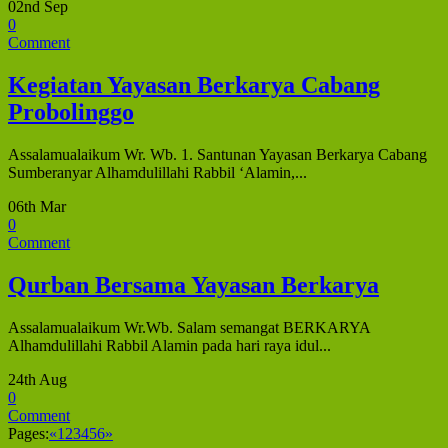
02nd Sep
0
Comment
Kegiatan Yayasan Berkarya Cabang
Probolinggo
Assalamualaikum Wr. Wb. 1. Santunan Yayasan Berkarya Cabang
Sumberanyar Alhamdulillahi Rabbil ‘Alamin,...
06th Mar
0
Comment
Qurban Bersama Yayasan Berkarya
Assalamualaikum Wr.Wb. Salam semangat BERKARYA
Alhamdulillahi Rabbil Alamin pada hari raya idul...
24th Aug
0
Comment
Pages:
«
1
2
3
4
5
6
»